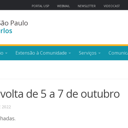
PORTAL USP
WEBMAIL
NEWSLETTER
VIDEOCAST
São Paulo
rlos
ão
Extensão à Comunidade
Serviços
Comunic
 volta de 5 a 7 de outubro
 2022
lhadas.