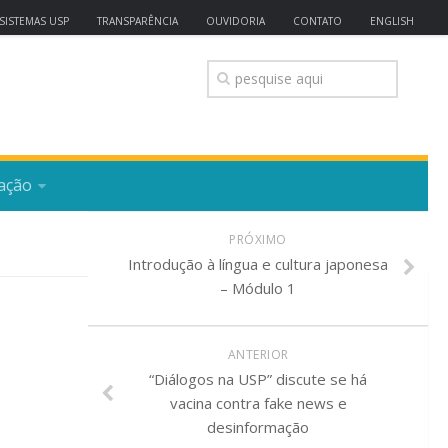
SISTEMAS USP
TRANSPARÊNCIA
OUVIDORIA
CONTATO
ENGLISH
ação
PRÓXIMO
Introdução à língua e cultura japonesa
– Módulo 1
ANTERIOR
“Diálogos na USP” discute se há
vacina contra fake news e
desinformação