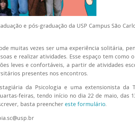
graduação e pós-graduação da USP Campus São Carl
de muitas vezes ser uma experiência solitária, p
oas e realizar atividades. Esse espaço tem como o
s leves e confortáveis, a partir de atividades esc
rsitários presentes nos encontros.
tagiária da Psicologia e uma extensionista da T
rtas-feiras, tendo início no dia 22 de maio, das 1
inscrever, basta preencher
este formulário
.
oia.sc@usp.br