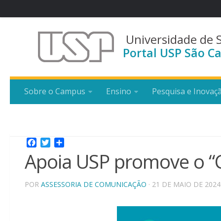
Universidade de 
Portal USP São Ca
Sobre o Campus
Ensino
Pesquisa e Inovaç
Facebook
Twitter
Share
Apoia USP promove o “C
POR
ASSESSORIA DE COMUNICAÇÃO
· 21 DE MAIO DE 2024