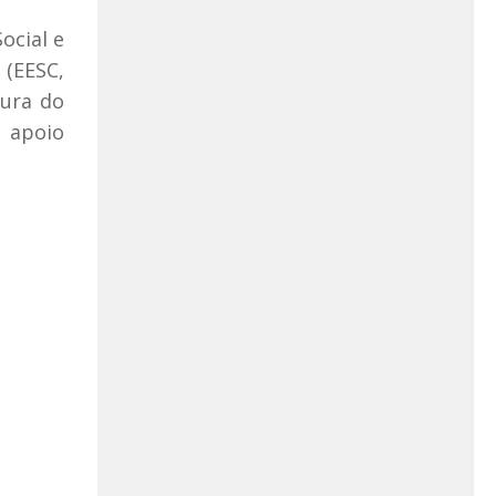
ocial e
 (EESC,
tura do
 apoio