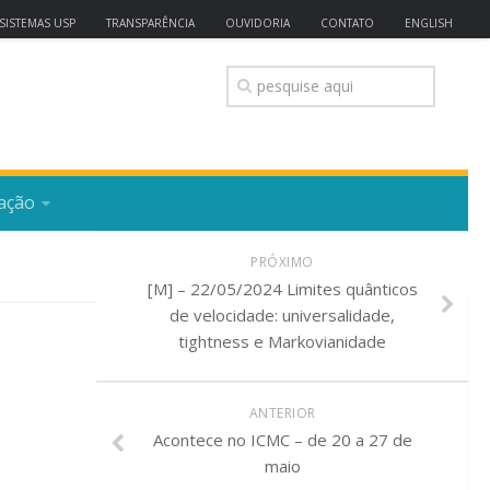
SISTEMAS USP
TRANSPARÊNCIA
OUVIDORIA
CONTATO
ENGLISH
ação
PRÓXIMO
[M] – 22/05/2024 Limites quânticos
de velocidade: universalidade,
tightness e Markovianidade
ANTERIOR
Acontece no ICMC – de 20 a 27 de
maio