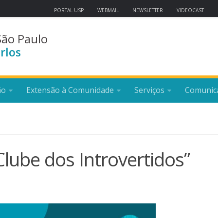
PORTAL USP
WEBMAIL
NEWSLETTER
VIDEOCAST
São Paulo
rlos
ão
Extensão à Comunidade
Serviços
Comunic
lube dos Introvertidos”