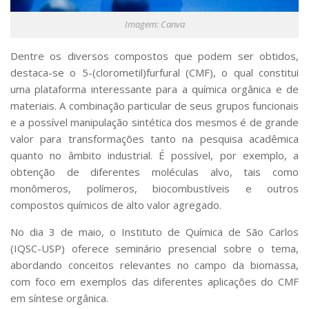
Serviços
Imagem: Canva
Bibliotecas
Apoio ao Estudante
Dentre os diversos compostos que podem ser obtidos,
Segurança, Trânsito e Prevenção
RH, Administrativo e Financeiro
destaca-se o 5-(clorometil)furfural (CMF), o qual constitui
Outros serviços
uma plataforma interessante para a química orgânica e de
Comunicação
materiais. A combinação particular de seus grupos funcionais
e a possível manipulação sintética dos mesmos é de grande
Assessorias e Mídias
valor para transformações tanto na pesquisa acadêmica
Aplicativos e Sites
quanto no âmbito industrial. É possível, por exemplo, a
Jornal da USP
Agenda de Eventos
obtenção de diferentes moléculas alvo, tais como
Defesa de Teses
monômeros, polímeros, biocombustíveis e outros
compostos químicos de alto valor agregado.
No dia 3 de maio, o Instituto de Química de São Carlos
(IQSC-USP) oferece seminário presencial sobre o tema,
abordando conceitos relevantes no campo da biomassa,
com foco em exemplos das diferentes aplicações do CMF
em síntese orgânica.