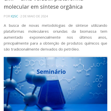
molecular em síntese orgânica
Telefones e Mapas
Pessoas
POR
IQSC
· 2 DE MAIO DE 2024
Ensino
Graduação
A busca de novas metodologias de síntese utilizando
Pós-Graduação
plataformas moleculares oriundas da biomassa tem
Educação a distância
aumentado exponencialmente nos últimos anos,
Cursos de Extensão
principalmente para a obtenção de produtos químicos que
Pesquisa e Inovação
são tradicionalmente derivados do petróleo.
Linhas de Pesquisa
Centros, Núcleos e Projetos em Rede
Pós-doutorado
Iniciação Científica
Transferência de Tecnologia
Empresas Juniores
Extensão à Comunidade
Projetos, Programas e Cursos
Artes, Cultura e Esportes
Museus e Espaços Interativos