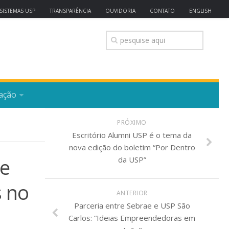
SISTEMAS USP
TRANSPARÊNCIA
OUVIDORIA
CONTATO
ENGLISH
ação
PRÓXIMO
Escritório Alumni USP é o tema da
nova edição do boletim “Por Dentro
de
da USP”
s no
ANTERIOR
Parceria entre Sebrae e USP São
Carlos: “Ideias Empreendedoras em