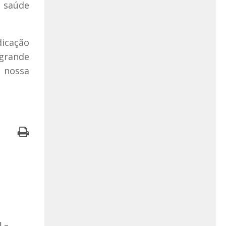
à saúde
dicação
grande
a nossa
J –