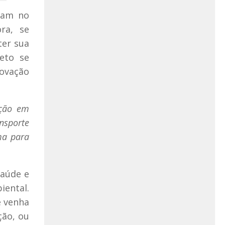
íram no
ra, se
ter sua
eto se
ovação
ição em
nsporte
ma para
saúde e
ental.
e venha
ção, ou