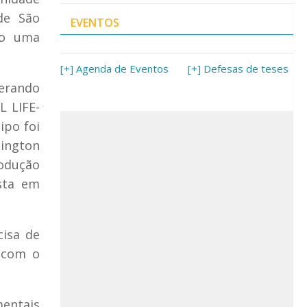
de São
EVENTOS
do uma
[+] Agenda de Eventos
[+] Defesas de teses
erando
L LIFE-
ipo foi
hington
rodução
ista em
cisa de
 com o
mentais