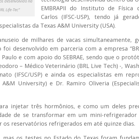
cos desenvolvido na
EMBRAPII do Instituto de Física 
L Life-Tec”
Carlos (IFSC-USP), tendo já gera
specialistas da Texas A&M University (USA).
anuseio de milhares de vacas simultaneamente, g
o foi desenvolvido em parceria com a empresa “BR
 Paulo e com apoio do SEBRAE, sendo que o protót
odoro – Médico Veterinário (BRL Live Tech) -, Was
nato (IFSC/USP) e ainda os especialistas em rep
 A&M University) e Dr. Ramiro Oliveria (Especial
 para injetar três hormônios, e como um deles pre
idade de se transformar em um mini-refrigerador
 os reservatórios refrigerados em até quinze dias.
sil, mas os testes no Estado do Texas foram funda