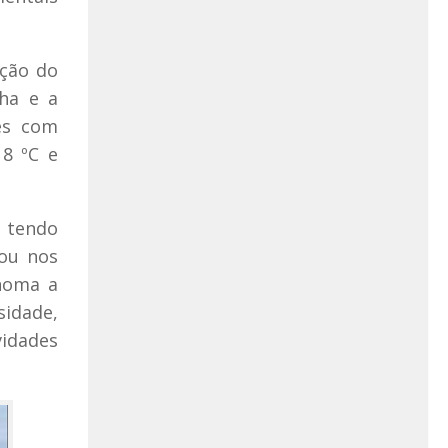
ação do
ha e a
tes com
8 ºC e
, tendo
tou nos
ônoma a
sidade,
vidades