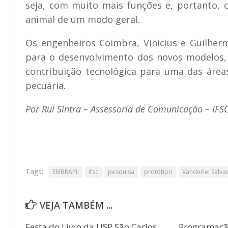
seja, com muito mais funções e, portanto, 
animal de um modo geral.
Os engenheiros Coimbra, Vinicius e Guilher
para o desenvolvimento dos novos modelos
contribuição tecnológica para uma das área
pecuária.
Por Rui Sintra – Assessoria de Comunicação – IFS
Tags:
EMBRAPII
ifsc
pesquisa
protótipo
Vanderlei Salv
VEJA TAMBÉM ...
Festa do Livro da USP São Carlos
Programaçã