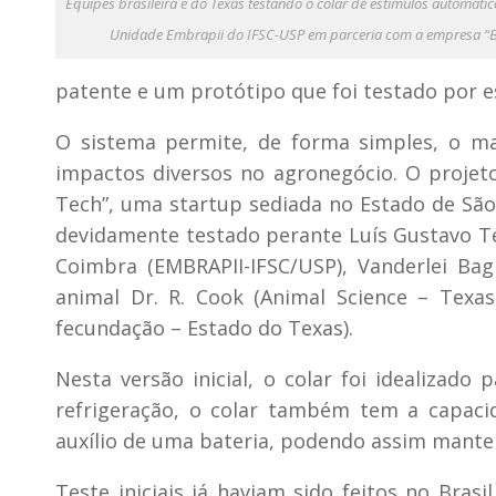
Equipes brasileira e do Texas testando o colar de estímulos automáti
Unidade Embrapii do IFSC-USP em parceria com a empresa “BR
patente e um protótipo que foi testado por e
O sistema permite, de forma simples, o m
impactos diversos no agronegócio. O projet
Tech”, uma startup sediada no Estado de São
devidamente testado perante Luís Gustavo Te
Coimbra (EMBRAPII-IFSC/USP), Vanderlei Bag
animal Dr. R. Cook (Animal Science – Texas
fecundação – Estado do Texas).
Nesta versão inicial, o colar foi idealizado
refrigeração, o colar também tem a capac
auxílio de uma bateria, podendo assim manter
Teste iniciais já haviam sido feitos no Bra