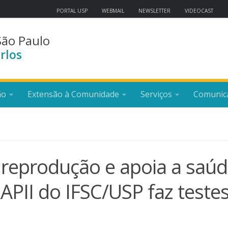
PORTAL USP
WEBMAIL
NEWSLETTER
VIDEOCAST
São Paulo
rlos
ão
Extensão à Comunidade
Serviços
Comunic
 reprodução e apoia a saú
PII do IFSC/USP faz teste