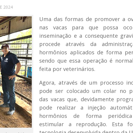
E 2024
Uma das formas de promover a ov
nas vacas para que possa oco
inseminação e a consequente grav
procede através da administra
hormônios aplicados de forma per
sendo que essa operação é norma
feita por veterinários.
Agora, através de um processo in
pode ser colocado um colar no p
das vacas que, devidamente progr
pode realizar a injeção automát
hormônios de forma periódic
estimular a reprodução. Esta f
tecnologia desenvolvida dentro da 