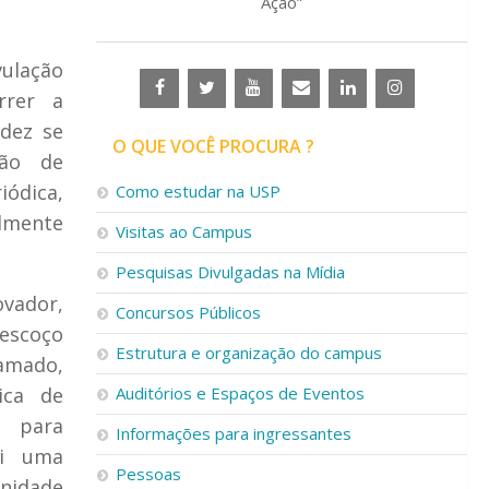
Ação”
ulação
rrer a
idez se
O QUE VOCÊ PROCURA ?
ção de
iódica,
Como estudar na USP
lmente
Visitas ao Campus
Pesquisas Divulgadas na Mídia
ovador,
Concursos Públicos
escoço
Estrutura e organização do campus
amado,
ica de
Auditórios e Espaços de Eventos
a para
Informações para ingressantes
oi uma
Pessoas
Unidade