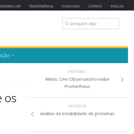
SISTEMAS USP
TRANSPARÊNCIA
OUVIDORIA
CONTATO
ENGLISH
ação
PRÓXIMO
Aliens: Cine Observatório exibe
Prometheus
e os
ANTERIOR
Análise da estabilidade de proteínas