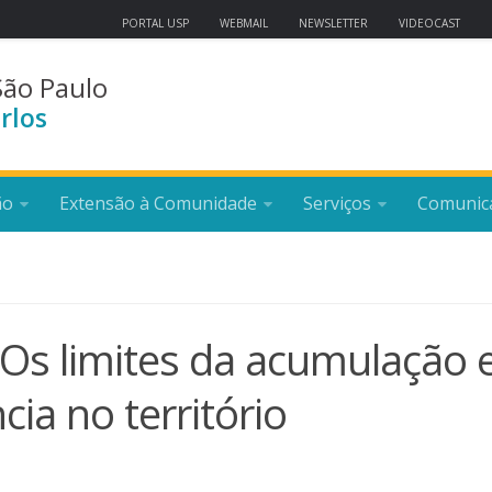
PORTAL USP
WEBMAIL
NEWSLETTER
VIDEOCAST
São Paulo
rlos
ão
Extensão à Comunidade
Serviços
Comunic
 Os limites da acumulação 
ia no território