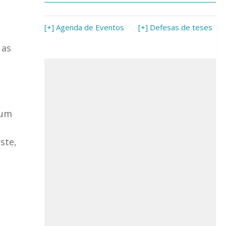
[+] Agenda de Eventos
[+] Defesas de teses
 as
.
num
ste,
a