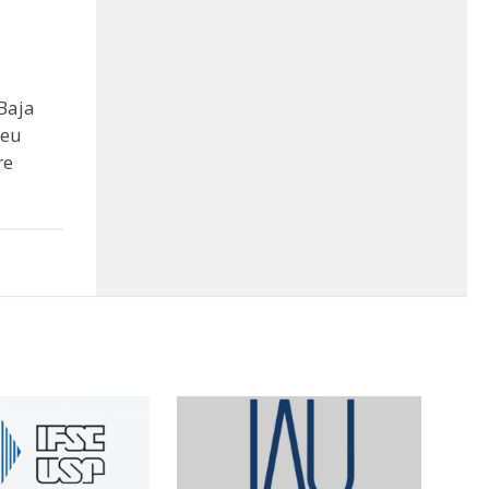
Baja
seu
re