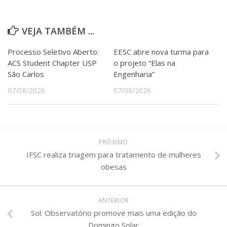
Serviços
Bibliotecas
VEJA TAMBÉM ...
Apoio ao Estudante
Segurança, Trânsito e Prevenção
Processo Seletivo Aberto:
EESC abre nova turma para
RH, Administrativo e Financeiro
ACS Student Chapter USP
o projeto “Elas na
Outros serviços
São Carlos
Engenharia”
Comunicação
07/08/2026
07/08/2026
Assessorias e Mídias
Aplicativos e Sites
Jornal da USP
Agenda de Eventos
Defesa de Teses
PRÓXIMO
IFSC realiza triagem para tratamento de mulheres
obesas
ANTERIOR
Sol: Observatório promove mais uma edição do
Domingo Solar