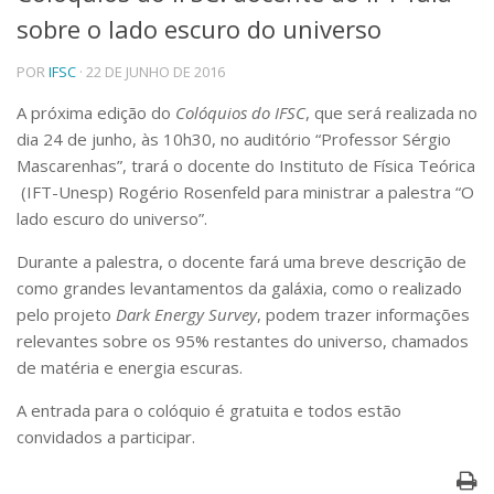
sobre o lado escuro do universo
Telefones e Mapas
Pessoas
POR
IFSC
· 22 DE JUNHO DE 2016
Ensino
Graduação
A próxima edição do
Colóquios do IFSC
, que será realizada no
Pós-Graduação
dia 24 de junho, às 10h30, no auditório “Professor Sérgio
Educação a distância
Mascarenhas”, trará o docente do Instituto de Física Teórica
Cursos de Extensão
(IFT-Unesp) Rogério Rosenfeld para ministrar a palestra “O
Pesquisa e Inovação
lado escuro do universo”.
Linhas de Pesquisa
Durante a palestra, o docente fará uma breve descrição de
Centros, Núcleos e Projetos em Rede
como grandes levantamentos da galáxia, como o realizado
Pós-doutorado
pelo projeto
Dark Energy Survey
, podem trazer informações
Iniciação Científica
Transferência de Tecnologia
relevantes sobre os 95% restantes do universo, chamados
Empresas Juniores
de matéria e energia escuras.
Extensão à Comunidade
A entrada para o colóquio é gratuita e todos estão
Projetos, Programas e Cursos
convidados a participar.
Artes, Cultura e Esportes
Museus e Espaços Interativos