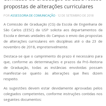
propostas de alterações curriculares
Telefones e Mapas
Pessoas
POR
ASSESSORIA DE COMUNICAÇÃO
· 12 DE SETEMBRO DE 2018
Ensino
Graduação
A Comissão de Graduação (CG) da Escola de Engenharia de
Pós-Graduação
São Carlos (EESC) da USP solicita
aos departamentos da
Educação a distância
Escola e demais unidades do Campus
o envio das propostas
Cursos de Extensão
de alterações curriculares em disciplinas até o dia 23 de
Pesquisa e Inovação
novembro de 2018, impreterivelmente.
Linhas de Pesquisa
Destaca-se que o cumprimento do prazo é necessário para
Centros, Núcleos e Projetos em Rede
que, conforme as determinações e prazos da Pró-Reitoria
Pós-doutorado
de Graduação, todas as instâncias envolvidas possam
Iniciação Científica
Transferência de Tecnologia
manifestar-se quanto às alterações que lhes dizem
Empresas Juniores
respeito.
Extensão à Comunidade
As sugestões devem estar devidamente aprovadas pelos
Projetos, Programas e Cursos
colegiados competentes, conforme instruções contidas nos
Artes, Cultura e Esportes
seguintes documentos:
Museus e Espaços Interativos