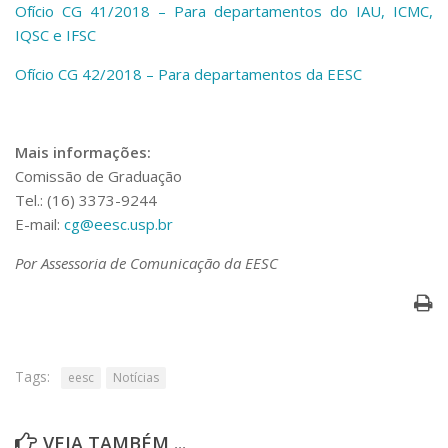
Serviços
Ofício CG 41/2018 – Para d
epartamentos do IAU, ICMC,
IQSC e IFSC
Bibliotecas
Apoio ao Estudante
Ofício CG 42/2018 – Para departamentos da EESC
Segurança, Trânsito e Prevenção
RH, Administrativo e Financeiro
Outros serviços
Mais informações:
Comunicação
Comissão de Graduação
Assessorias e Mídias
Tel.: (16) 3373-9244
Aplicativos e Sites
E-mail:
cg@eesc.usp.br
Jornal da USP
Agenda de Eventos
Por Assessoria de Comunicação da EESC
Defesa de Teses
Tags:
eesc
Notícias
VEJA TAMBÉM ...