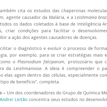
 também cita os estudos das chaperonas molecula
um
, agente causador da Malária, e a
Leishmania brazi
dos os dados coletados à base de Inteligência Arti
, criar condições para facilitar o desenvolvime
ibir a ação dos agentes causadores de doenças.
ilitar o diagnóstico e evoluir o processo de form
ia, por exemplo, para se criar estratégias mais e
, como o
Plasmodium falciparum
, protozoário que 
ra da Leishmaniose. A ideia é compreender o pa
o elas agem dentro das células, especialmente co
ipo de benefício”, completa.
s –
Um dos coordenadores do Grupo de Química Me
Andrei Leitão
concentra seus estudos no desenvol