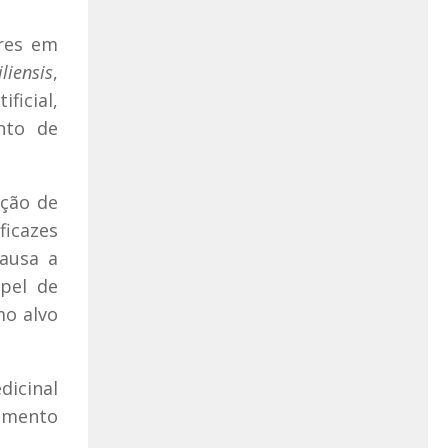
res em
liensis
,
ficial,
nto de
ação de
ficazes
causa a
pel de
mo alvo
dicinal
vimento