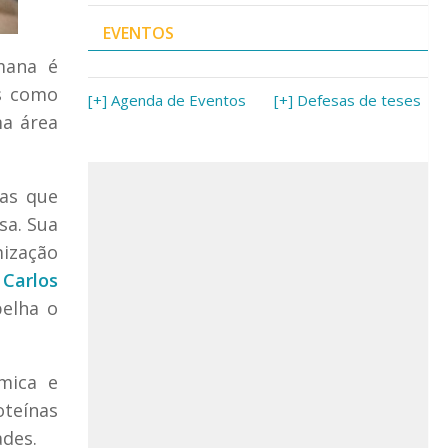
EVENTOS
umana é
is como
[+] Agenda de Eventos
[+] Defesas de teses
ma área
cas que
sa. Sua
mização
 Carlos
pelha o
mica e
oteínas
ades.