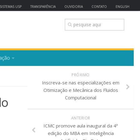
SISTEMAS USP
TRANSPARÊNCIA
OUVIDORIA
CONTATO
ENGLISH
ação
PRÓXIMO
Inscreva-se nas especializações em
Otimização e Mecânica dos Fluidos
do
Computacional
ANTERIOR
ICMC promove aula inaugural da 4ª
edição do MBA em Inteligência