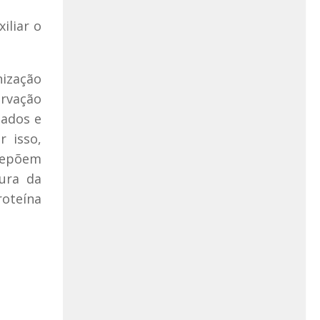
iliar o
nização
ervação
dados e
r isso,
brepõem
ura da
roteína