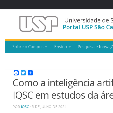
Universidade de 
Portal USP São Ca
Sobre o Campus
Ensino
Pesquisa e Inovaç
Facebook
Twitter
Share
Como a inteligência arti
IQSC em estudos da ár
POR
IQSC
· 5 DE JULHO DE 2024