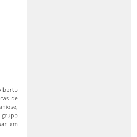
lberto
icas de
niose,
o grupo
sar em