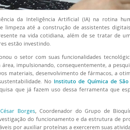
ncia da Inteligência Artificial (IA) na rotina h
e limpeza até a construção de assistentes digita
resente na vida cotidiana, além de se tratar de u
es estão investindo.
onou o setor com suas funcionalidades tecnológi
a área, impulsionando, consequentemente, a pesqui
vos materiais, desenvolvimento de fármacos, a oti
sustentabilidade. No
Instituto de Química de São
squisa que já fazem uso dessa ferramenta que es
o César Borges
,
Coordenador do Grupo de Bioquí
nvestigação do funcionamento e da estrutura de pr
áveis por auxiliar proteínas a exercerem suas ativid