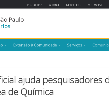
PORTAL USP
WEBMAIL
NEWSLETTER
VIDEOCAST
São Paulo
rlos
ão
Extensão à Comunidade
Serviços
Comunic
ficial ajuda pesquisadores 
ea de Química