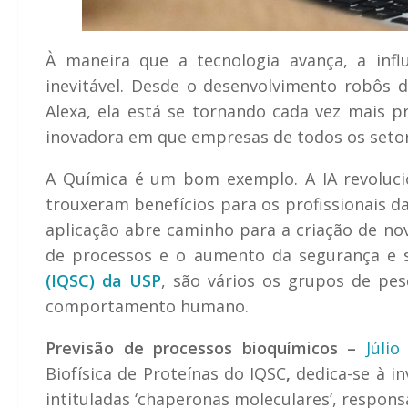
À maneira que a tecnologia avança, a influê
inevitável. Desde o desenvolvimento robôs d
Alexa, ela está se tornando cada vez mais p
inovadora em que empresas de todos os setor
A Química é um bom exemplo. A IA revoluci
trouxeram benefícios para os profissionais d
aplicação abre caminho para a criação de no
de processos e o aumento da segurança e 
(IQSC) da USP
, são vários os grupos de pe
comportamento humano.
Previsão de processos bioquímicos –
Júli
Biofísica de Proteínas do IQSC
,
dedica-se à i
intituladas ‘chaperonas moleculares’, respons