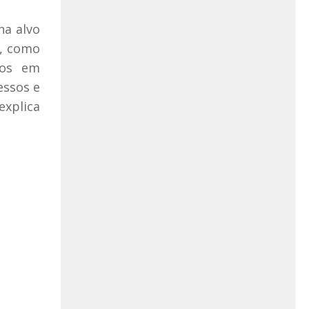
na alvo
s, como
sos em
essos e
explica