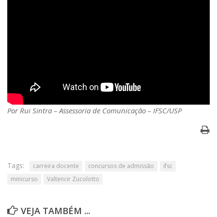
Por Rui Sintra – Assessoria de Comunicação – IFSC/USP
Tags:
carreira docente
concursos de admissão
ifsc
minicurso
Valtencir Zucolotto
VEJA TAMBÉM ...