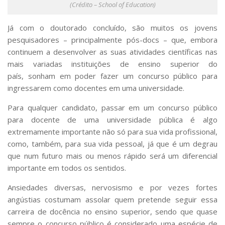
Serviços
(Crédito – School of Education)
Bibliotecas
Já com o doutorado concluído, são muitos os jovens
Apoio ao Estudante
pesquisadores – principalmente pós-docs – que, embora
Segurança, Trânsito e Prevenção
RH, Administrativo e Financeiro
continuem a desenvolver as suas atividades científicas nas
Outros serviços
mais variadas instituições de ensino superior do
país, sonham em poder fazer um concurso público para
Comunicação
ingressarem como docentes em uma universidade.
Assessorias e Mídias
Aplicativos e Sites
Para qualquer candidato, passar em um concurso público
Jornal da USP
para docente de uma universidade pública é algo
Agenda de Eventos
extremamente importante não só para sua vida profissional,
Defesa de Teses
como, também, para sua vida pessoal, já que é um degrau
que num futuro mais ou menos rápido será um diferencial
importante em todos os sentidos.
Ansiedades diversas, nervosismo e por vezes fortes
angústias costumam assolar quem pretende seguir essa
carreira de docência no ensino superior, sendo que quase
sempre o concurso público é considerado uma espécie de