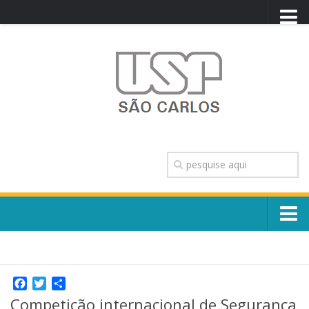
PORTAL USP
WEBMAIL
NEWSLETTER
VIDEOCAST
SISTEMAS USP
TRANSPARÊNCIA
OUVIDORIA
CONTATO
Sobre o Campus
ENGLISH
Escola, Institutos e Órgãos
Conselho Gestor e Dirigentes
Facebook
Twitter
Share
Núcleos e Comissões
Competição internacional de Segurança
História e Números