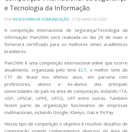
e Tecnologia da Informação
Telefones e Mapas
Pessoas
POR
ASSESSORIA DE COMUNICAÇÃO
· 27 DE MAIO DE 2020
Ensino
Graduação
A competição internacional de Segurança/Tecnologia da
Pós-Graduação
Informação Pwn2Win será realizada no dia 29 de maio e
Educação a distância
fornecerá certificado para os melhores times acadêmicos
Cursos de Extensão
brasileiros.
Pesquisa e Inovação
Pwn2Win é uma competição internacional online que ocorre
Linhas de Pesquisa
anualmente, organizada pelo time
ELT
, o melhor time de
Centros, Núcleos e Projetos em Rede
CTF do Brasil nos últimos anos, em parceria com
Pós-doutorado
professores, alunos e ex-alunos das principais
Iniciação Científica
Transferência de Tecnologia
universidades do país na área de computação, incluindo ITA,
Empresas Juniores
USP, UFSCar, UFPE, UFCG, UFF entre outras. Também
Extensão à Comunidade
fazem parte da organização funcionários de empresas
multinacionais, incluindo Google, Klaviyo, Itaú e PicPay.
Projetos, Programas e Cursos
Artes, Cultura e Esportes
Nesse tipo de competição o objetivo é resolver desafios de
Museus e Espaços Interativos
computação usando conhecimentos diversos da área de