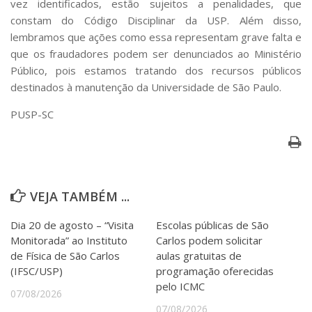
vez identificados, estão sujeitos a penalidades, que
Serviços
constam do Código Disciplinar da USP. Além disso,
Bibliotecas
lembramos que ações como essa representam grave falta e
Apoio ao Estudante
que os fraudadores podem ser denunciados ao Ministério
Segurança, Trânsito e Prevenção
Público, pois estamos tratando dos recursos públicos
RH, Administrativo e Financeiro
Outros serviços
destinados à manutenção da Universidade de São Paulo.
Comunicação
PUSP-SC
Assessorias e Mídias
Aplicativos e Sites
Jornal da USP
Agenda de Eventos
Defesa de Teses
VEJA TAMBÉM ...
Dia 20 de agosto – “Visita
Escolas públicas de São
Monitorada” ao Instituto
Carlos podem solicitar
de Física de São Carlos
aulas gratuitas de
(IFSC/USP)
programação oferecidas
pelo ICMC
07/08/2026
07/08/2026