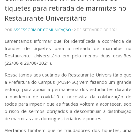
tíquetes para retirada de marmitas no
Telefones e Mapas
Pessoas
Restaurante Universitário
Ensino
POR
ASSESSORIA DE COMUNICAÇÃO
· 2 DE SETEMBRO DE 2021
Graduação
Pós-Graduação
Lamentamos informar que foi identificada a ocorrência de
Educação a distância
fraudes de tíquetes para a retirada de marmitas no
Cursos de Extensão
Restaurante Universitário em pelo menos duas ocasiões
Pesquisa e Inovação
(22/08 e 29/08/2021).
Linhas de Pesquisa
Centros, Núcleos e Projetos em Rede
Ressaltamos aos usuários do Restaurante Universitário que
Pós-doutorado
a Prefeitura do Campus (PUSP-SC) vem fazendo um grande
Iniciação Científica
esforço para apoiar a permanência dos estudantes durante
Transferência de Tecnologia
a pandemia de covid-19 e necessita da colaboração de
Empresas Juniores
todos para impedir que as fraudes voltem a acontecer, sob
Extensão à Comunidade
o risco de sermos obrigados a descontinuar a distribuição
Projetos, Programas e Cursos
de marmitas aos domingos, feriados e pontes.
Artes, Cultura e Esportes
Alertamos também que os fraudadores dos tíquetes, uma
Museus e Espaços Interativos