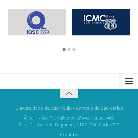
Universidade de São Paulo - Campus de São Carlos
Área 1 - Av. Trabalhador são-carlense, 400
Área 2 - Av. João Dagnone, 1100, São Carlos/SP
Créditos