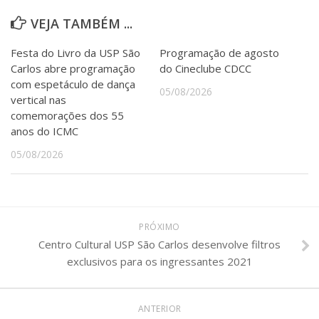
Serviços
VEJA TAMBÉM ...
Bibliotecas
Apoio ao Estudante
Festa do Livro da USP São
Programação de agosto
Segurança, Trânsito e Prevenção
Carlos abre programação
do Cineclube CDCC
RH, Administrativo e Financeiro
com espetáculo de dança
Outros serviços
05/08/2026
vertical nas
Comunicação
comemorações dos 55
Assessorias e Mídias
anos do ICMC
Aplicativos e Sites
05/08/2026
Jornal da USP
Agenda de Eventos
Defesa de Teses
PRÓXIMO
Centro Cultural USP São Carlos desenvolve filtros
exclusivos para os ingressantes 2021
ANTERIOR