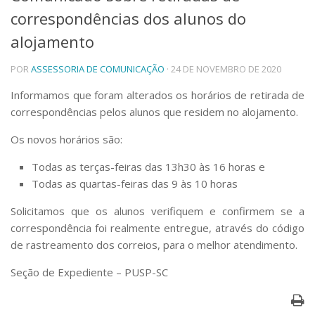
correspondências dos alunos do
Telefones e Mapas
Pessoas
alojamento
Ensino
POR
ASSESSORIA DE COMUNICAÇÃO
· 24 DE NOVEMBRO DE 2020
Graduação
Pós-Graduação
Informamos que foram alterados os horários de retirada de
Educação a distância
correspondências pelos alunos que residem no alojamento.
Cursos de Extensão
Pesquisa e Inovação
Os novos horários são:
Linhas de Pesquisa
Todas as terças-feiras das 13h30 às 16 horas e
Centros, Núcleos e Projetos em Rede
Todas as quartas-feiras das 9 às 10 horas
Pós-doutorado
Iniciação Científica
Solicitamos que os alunos verifiquem e confirmem se a
Transferência de Tecnologia
correspondência foi realmente entregue, através do código
Empresas Juniores
de rastreamento dos correios, para o melhor atendimento.
Extensão à Comunidade
Seção de Expediente – PUSP-SC
Projetos, Programas e Cursos
Artes, Cultura e Esportes
Museus e Espaços Interativos