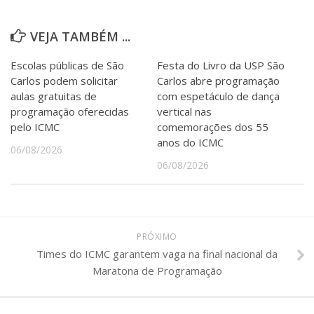
Serviços
Bibliotecas
VEJA TAMBÉM ...
Apoio ao Estudante
Segurança, Trânsito e Prevenção
Escolas públicas de São
Festa do Livro da USP São
RH, Administrativo e Financeiro
Carlos podem solicitar
Carlos abre programação
Outros serviços
aulas gratuitas de
com espetáculo de dança
Comunicação
programação oferecidas
vertical nas
pelo ICMC
comemorações dos 55
Assessorias e Mídias
anos do ICMC
Aplicativos e Sites
06/08/2026
Jornal da USP
06/08/2026
Agenda de Eventos
Defesa de Teses
PRÓXIMO
Times do ICMC garantem vaga na final nacional da
Maratona de Programação