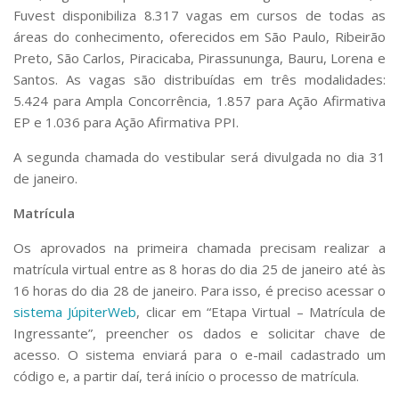
Serviços
Fuvest disponibiliza 8.317 vagas em cursos de todas as
Bibliotecas
áreas do conhecimento, oferecidos em São Paulo, Ribeirão
Apoio ao Estudante
Preto, São Carlos, Piracicaba, Pirassununga, Bauru, Lorena e
Segurança, Trânsito e Prevenção
Santos. As vagas são distribuídas em três modalidades:
RH, Administrativo e Financeiro
5.424 para Ampla Concorrência, 1.857 para Ação Afirmativa
Outros serviços
EP e 1.036 para Ação Afirmativa PPI.
Comunicação
A segunda chamada do vestibular será divulgada no dia 31
Assessorias e Mídias
de janeiro.
Aplicativos e Sites
Jornal da USP
Matrícula
Agenda de Eventos
Defesa de Teses
Os aprovados na primeira chamada precisam realizar a
matrícula virtual entre as 8 horas do dia 25 de janeiro até às
16 horas do dia 28 de janeiro. Para isso, é preciso acessar o
sistema JúpiterWeb
, clicar em “Etapa Virtual – Matrícula de
Ingressante”, preencher os dados e solicitar chave de
acesso. O sistema enviará para o e-mail cadastrado um
código e, a partir daí, terá início o processo de matrícula.