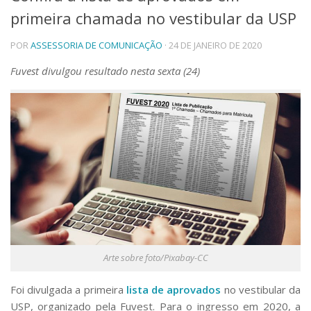
primeira chamada no vestibular da USP
Telefones e Mapas
Pessoas
POR
ASSESSORIA DE COMUNICAÇÃO
· 24 DE JANEIRO DE 2020
Ensino
Graduação
Fuvest divulgou resultado nesta sexta (24)
Pós-Graduação
Educação a distância
Cursos de Extensão
Pesquisa e Inovação
Linhas de Pesquisa
Centros, Núcleos e Projetos em Rede
Pós-doutorado
Iniciação Científica
Transferência de Tecnologia
Empresas Juniores
Extensão à Comunidade
Arte sobre foto/Pixabay-CC
Projetos, Programas e Cursos
Artes, Cultura e Esportes
Foi divulgada a primeira
lista de aprovados
no vestibular da
Museus e Espaços Interativos
USP, organizado pela Fuvest. Para o ingresso em 2020, a