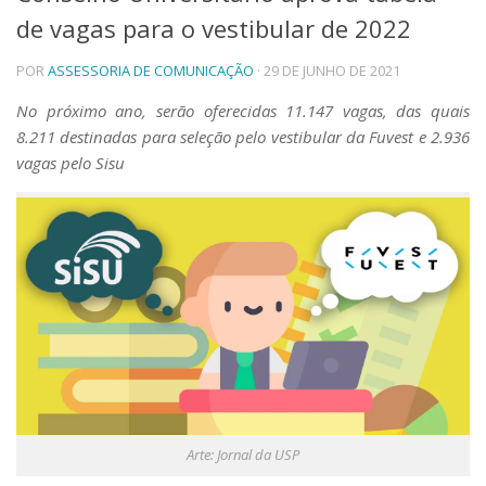
de vagas para o vestibular de 2022
Telefones e Mapas
Pessoas
POR
ASSESSORIA DE COMUNICAÇÃO
· 29 DE JUNHO DE 2021
Ensino
Graduação
No próximo ano, serão oferecidas 11.147 vagas, das quais
Pós-Graduação
8.211 destinadas para seleção pelo vestibular da Fuvest e 2.936
Educação a distância
vagas pelo Sisu
Cursos de Extensão
Pesquisa e Inovação
Linhas de Pesquisa
Centros, Núcleos e Projetos em Rede
Pós-doutorado
Iniciação Científica
Transferência de Tecnologia
Empresas Juniores
Extensão à Comunidade
Projetos, Programas e Cursos
Artes, Cultura e Esportes
Arte: Jornal da USP
Museus e Espaços Interativos