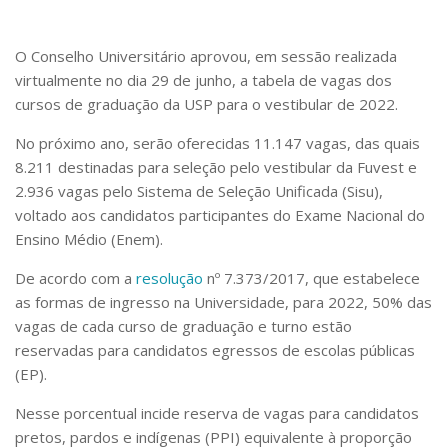
Serviços
Bibliotecas
O Conselho Universitário aprovou, em sessão realizada
Apoio ao Estudante
virtualmente no dia 29 de junho, a tabela de vagas dos
Segurança, Trânsito e Prevenção
RH, Administrativo e Financeiro
cursos de graduação da USP para o vestibular de 2022.
Outros serviços
No próximo ano, serão oferecidas 11.147 vagas, das quais
Comunicação
8.211 destinadas para seleção pelo vestibular da Fuvest e
Assessorias e Mídias
2.936 vagas pelo Sistema de Seleção Unificada (Sisu),
Aplicativos e Sites
voltado aos candidatos participantes do Exame Nacional do
Jornal da USP
Ensino Médio (Enem).
Agenda de Eventos
Defesa de Teses
De acordo com a
resolução
nº 7.373/2017, que estabelece
as formas de ingresso na Universidade, para 2022, 50% das
vagas de cada curso de graduação e turno estão
reservadas para candidatos egressos de escolas públicas
(EP).
Nesse porcentual incide reserva de vagas para candidatos
pretos, pardos e indígenas (PPI) equivalente à proporção