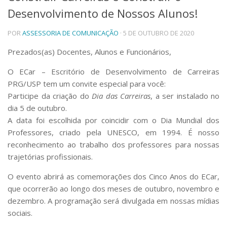
Desenvolvimento de Nossos Alunos!
Telefones e Mapas
Pessoas
POR
ASSESSORIA DE COMUNICAÇÃO
· 5 DE OUTUBRO DE 2020
Ensino
Graduação
Prezados(as) Docentes, Alunos e Funcionários,
Pós-Graduação
O ECar – Escritório de Desenvolvimento de Carreiras
Educação a distância
Cursos de Extensão
PRG/USP tem um convite especial para você:
Participe da criação do
Dia das Carreiras
, a ser instalado no
Pesquisa e Inovação
dia 5 de outubro.
Linhas de Pesquisa
A data foi escolhida por coincidir com o Dia Mundial dos
Centros, Núcleos e Projetos em Rede
Professores, criado pela UNESCO, em 1994. É nosso
Pós-doutorado
reconhecimento ao trabalho dos professores para nossas
Iniciação Científica
Transferência de Tecnologia
trajetórias profissionais.
Empresas Juniores
O evento abrirá as comemorações dos Cinco Anos do ECar,
Extensão à Comunidade
que ocorrerão ao longo dos meses de outubro, novembro e
Projetos, Programas e Cursos
dezembro. A programação será divulgada em nossas mídias
Artes, Cultura e Esportes
sociais.
Museus e Espaços Interativos