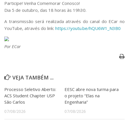
Serviços
Participe! Venha Comemorar Conosco!
Dia 5 de outubro, das 18 horas às 19h30.
Bibliotecas
Apoio ao Estudante
A transmissão será realizada através do canal do ECar no
Segurança, Trânsito e Prevenção
YouTube, através do link:
https://youtu.be/hQU6W1_
N3B0
RH, Administrativo e Financeiro
Outros serviços
Comunicação
Por ECar
Assessorias e Mídias
Aplicativos e Sites
Jornal da USP
Agenda de Eventos
VEJA TAMBÉM ...
Defesa de Teses
Processo Seletivo Aberto:
EESC abre nova turma para
ACS Student Chapter USP
o projeto “Elas na
São Carlos
Engenharia”
07/08/2026
07/08/2026