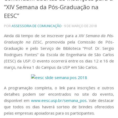
“XIV Semana da Pós-Graduação na
Telefones e Mapas
Pessoas
EESC”
Ensino
POR
ASSESSORIA DE COMUNICAÇÃO
· 9 DE MARÇO DE 2018
Graduação
Pós-Graduação
Ainda dá tempo de se inscrever para a
XIV Semana da Pós-
Educação a distância
Graduação na EESC
, promovida pela Comissão de Pós-
Cursos de Extensão
Graduação e pelo Serviço de Biblioteca “Prof. Dr. Sergio
Pesquisa e Inovação
Rodrigues Fontes” da Escola de Engenharia de São Carlos
Linhas de Pesquisa
(EESC) da USP. O evento ocorrerá entre os dias 12 e 16 de
Centros, Núcleos e Projetos em Rede
março, na Área 1 do Campus da USP em São Carlos.
Pós-doutorado
Iniciação Científica
Transferência de Tecnologia
Empresas Juniores
A programação completa, o link para inscrições e outros
Extensão à Comunidade
detalhes podem ser encontrados no site do evento,
disponível em
www.eesc.usp.br/semana_pos
. Vale destacar
Projetos, Programas e Cursos
que todos os dias haverá sorteio de brindes oferecidos
Artes, Cultura e Esportes
pelas empresas apoiadoras para os participantes.
Museus e Espaços Interativos