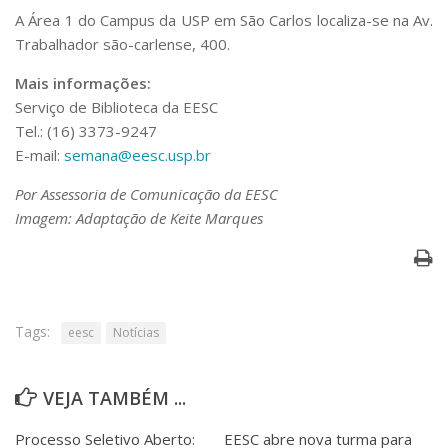
Serviços
A Área 1 do Campus da USP em São Carlos localiza-se na Av.
Bibliotecas
Trabalhador são-carlense, 400.
Apoio ao Estudante
Segurança, Trânsito e Prevenção
Mais informações:
RH, Administrativo e Financeiro
Serviço de Biblioteca da EESC
Outros serviços
Tel.: (16) 3373-9247
Comunicação
E-mail:
semana@eesc.usp.br
Assessorias e Mídias
Por Assessoria de Comunicação da EESC
Aplicativos e Sites
Imagem: Adaptação de Keite Marques
Jornal da USP
Agenda de Eventos
Defesa de Teses
Tags:
eesc
Notícias
VEJA TAMBÉM ...
Processo Seletivo Aberto:
EESC abre nova turma para