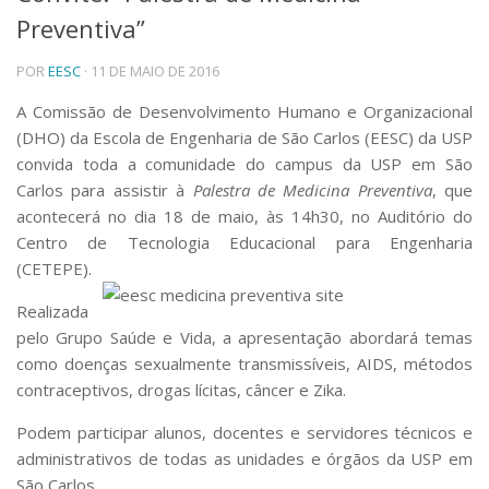
Preventiva”
Telefones e Mapas
Pessoas
POR
EESC
· 11 DE MAIO DE 2016
Ensino
Graduação
A Comissão de Desenvolvimento Humano e Organizacional
Pós-Graduação
(DHO) da Escola de Engenharia de São Carlos (EESC) da USP
Educação a distância
convida toda a comunidade do campus da USP em São
Cursos de Extensão
Carlos para assistir à
Palestra de Medicina Preventiva
, que
Pesquisa e Inovação
acontecerá no dia 18 de maio, às 14h30, no Auditório do
Centro de Tecnologia Educacional para Engenharia
Linhas de Pesquisa
Centros, Núcleos e Projetos em Rede
(CETEPE).
Pós-doutorado
Realizada
Iniciação Científica
Transferência de Tecnologia
pelo Grupo Saúde e Vida, a apresentação abordará temas
Empresas Juniores
como doenças sexualmente transmissíveis, AIDS, métodos
Extensão à Comunidade
contraceptivos, drogas lícitas, câncer e Zika.
Projetos, Programas e Cursos
Podem participar alunos, docentes e servidores técnicos e
Artes, Cultura e Esportes
administrativos de todas as unidades e órgãos da USP em
Museus e Espaços Interativos
São Carlos.