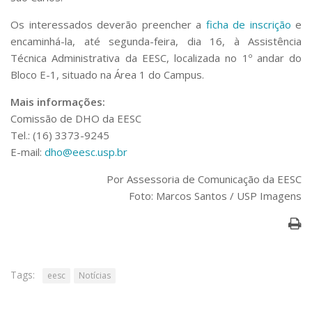
Serviços
Os interessados deverão preencher a
ficha de inscrição
e
Bibliotecas
encaminhá-la, até segunda-feira, dia 16, à Assistência
Apoio ao Estudante
Segurança, Trânsito e Prevenção
Técnica Administrativa da EESC, localizada no 1º andar do
RH, Administrativo e Financeiro
Bloco E-1, situado na Área 1 do Campus.
Outros serviços
Mais informações:
Comunicação
Comissão de DHO da EESC
Assessorias e Mídias
Tel.: (16) 3373-9245
Aplicativos e Sites
E-mail:
dho@eesc.usp.br
Jornal da USP
Agenda de Eventos
Por Assessoria de Comunicação da EESC
Defesa de Teses
Foto: Marcos Santos / USP Imagens
Tags:
eesc
Notícias