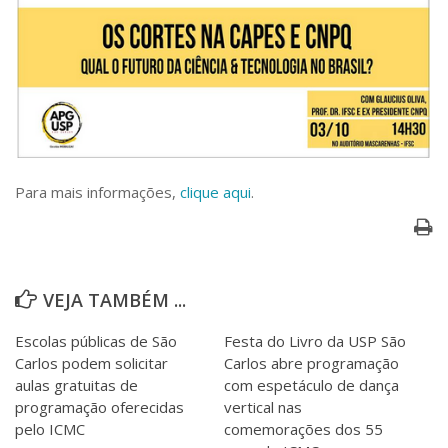
Serviços
Bibliotecas
Apoio ao Estudante
Segurança, Trânsito e Prevenção
RH, Administrativo e Financeiro
Outros serviços
Comunicação
Assessorias e Mídias
Para mais informações,
clique aqui
.
Aplicativos e Sites
Jornal da USP
Agenda de Eventos
Defesa de Teses
VEJA TAMBÉM ...
Escolas públicas de São
Festa do Livro da USP São
Carlos podem solicitar
Carlos abre programação
aulas gratuitas de
com espetáculo de dança
programação oferecidas
vertical nas
pelo ICMC
comemorações dos 55