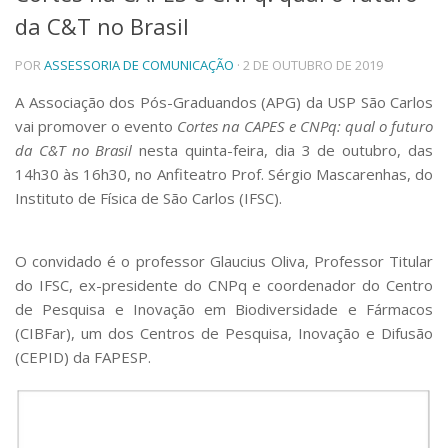
da C&T no Brasil
Telefones e Mapas
Pessoas
POR
ASSESSORIA DE COMUNICAÇÃO
· 2 DE OUTUBRO DE 2019
Ensino
Graduação
A Associação dos Pós-Graduandos (APG) da USP São Carlos
Pós-Graduação
vai promover o evento
Cortes na CAPES e CNPq: qual o futuro
Educação a distância
da C&T no Brasil
nesta quinta-feira, dia 3 de outubro, das
Cursos de Extensão
14h30 às 16h30, no Anfiteatro Prof. Sérgio Mascarenhas, do
Pesquisa e Inovação
Instituto de Física de São Carlos (IFSC).
Linhas de Pesquisa
Centros, Núcleos e Projetos em Rede
O convidado é o professor Glaucius Oliva, Professor Titular
Pós-doutorado
do IFSC, ex-presidente do CNPq e coordenador do Centro
Iniciação Científica
Transferência de Tecnologia
de Pesquisa e Inovação em Biodiversidade e Fármacos
Empresas Juniores
(CIBFar), um dos Centros de Pesquisa, Inovação e Difusão
Extensão à Comunidade
(CEPID) da FAPESP.
Projetos, Programas e Cursos
Artes, Cultura e Esportes
Museus e Espaços Interativos