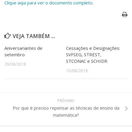
Clique aqui para ver o documento completo.
Serviços
Bibliotecas
Apoio ao Estudante
Segurança, Trânsito e Prevenção
RH, Administrativo e Financeiro
VEJA TAMBÉM ...
Outros serviços
Comunicação
Aniversariantes de
Cessações e Designações:
Assessorias e Mídias
setembro
SVFSEG, STREST,
Aplicativos e Sites
STCONAC e SCHIDR
29/08/2018
Jornal da USP
10/08/2018
Agenda de Eventos
Defesa de Teses
PRÓXIMO
Por que é preciso repensar as técnicas de ensino da
matemática?