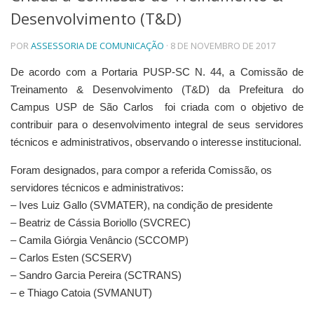
Desenvolvimento (T&D)
Telefones e Mapas
Pessoas
POR
ASSESSORIA DE COMUNICAÇÃO
· 8 DE NOVEMBRO DE 2017
Ensino
Graduação
De acordo com a Portaria
PUSP-SC
N. 44, a Comissão de
Pós-Graduação
Treinamento & Desenvolvimento (T&D) da Prefeitura do
Educação a distância
Campus USP de São Carlos foi criada com o objetivo de
Cursos de Extensão
contribuir para o desenvolvimento integral de seus servidores
Pesquisa e Inovação
técnicos e administrativos, observando o interesse institucional.
Linhas de Pesquisa
Foram designados, para compor a referida Comissão, os
Centros, Núcleos e Projetos em Rede
Pós-doutorado
servidores técnicos e administrativos:
Iniciação Científica
– Ives Luiz Gallo (SVMATER), na condição de presidente
Transferência de Tecnologia
– Beatriz de Cássia Boriollo (SVCREC)
Empresas Juniores
– Camila Giórgia Venâncio (SCCOMP)
Extensão à Comunidade
– Carlos Esten (SCSERV)
Projetos, Programas e Cursos
– Sandro Garcia Pereira (SCTRANS)
Artes, Cultura e Esportes
– e Thiago Catoia (SVMANUT)
Museus e Espaços Interativos