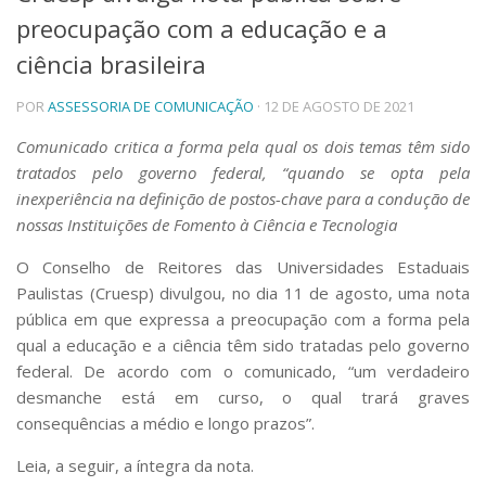
preocupação com a educação e a
Telefones e Mapas
Pessoas
ciência brasileira
Ensino
POR
ASSESSORIA DE COMUNICAÇÃO
· 12 DE AGOSTO DE 2021
Graduação
Pós-Graduação
Comunicado critica a forma pela qual os dois temas têm sido
Educação a distância
tratados pelo governo federal, “quando se opta pela
Cursos de Extensão
inexperiência na definição de postos-chave para a condução de
Pesquisa e Inovação
nossas Instituições de Fomento à Ciência e Tecnologia
Linhas de Pesquisa
Centros, Núcleos e Projetos em Rede
O Conselho de Reitores das Universidades Estaduais
Pós-doutorado
Paulistas (Cruesp) divulgou, no dia 11 de agosto, uma nota
Iniciação Científica
pública em que expressa a preocupação com a forma pela
Transferência de Tecnologia
qual a educação e a ciência têm sido tratadas pelo governo
Empresas Juniores
federal. De acordo com o comunicado, “um verdadeiro
Extensão à Comunidade
desmanche está em curso, o qual trará graves
Projetos, Programas e Cursos
consequências a médio e longo prazos”.
Artes, Cultura e Esportes
Leia, a seguir, a íntegra da nota.
Museus e Espaços Interativos