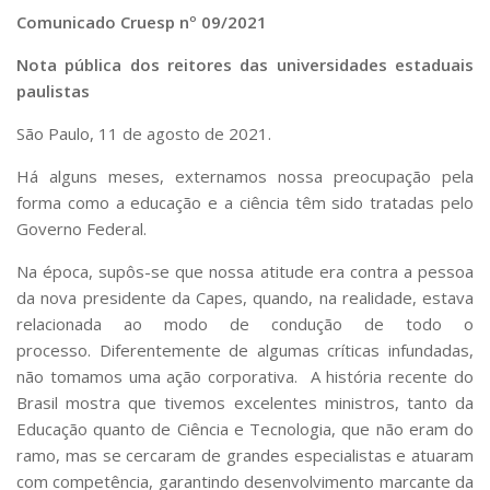
Serviços
Comunicado Cruesp nº 09/2021
Bibliotecas
Nota pública dos reitores das universidades estaduais
Apoio ao Estudante
Segurança, Trânsito e Prevenção
paulistas
RH, Administrativo e Financeiro
São Paulo, 11 de agosto de 2021.
Outros serviços
Comunicação
Há alguns meses, externamos nossa preocupação pela
Assessorias e Mídias
forma como a educação e a ciência têm sido tratadas pelo
Aplicativos e Sites
Governo Federal.
Jornal da USP
Agenda de Eventos
Na época, supôs-se que nossa atitude era contra a pessoa
Defesa de Teses
da nova presidente da Capes, quando, na realidade, estava
relacionada ao modo de condução de todo o
processo. Diferentemente de algumas críticas infundadas,
não tomamos uma ação corporativa. A história recente do
Brasil mostra que tivemos excelentes ministros, tanto da
Educação quanto de Ciência e Tecnologia, que não eram do
ramo, mas se cercaram de grandes especialistas e atuaram
com competência, garantindo desenvolvimento marcante da