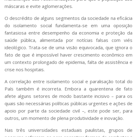
Serviços
máscaras e evite aglomerações.
Bibliotecas
O descrédito de alguns segmentos da sociedade na eficácia
Apoio ao Estudante
Segurança, Trânsito e Prevenção
do isolamento social fundamenta-se em uma oposição
RH, Administrativo e Financeiro
fantasiosa entre desempenho da economia e proteção da
Outros serviços
saúde pública, alimentada por notícias falsas com viés
Comunicação
ideológico. Trata-se de uma visão equivocada, que ignora o
fato de que é impossível haver crescimento econômico em
Assessorias e Mídias
um contexto prolongado de epidemia, falta de assistência e
Aplicativos e Sites
Jornal da USP
crise nos hospitais.
Agenda de Eventos
A correlação entre isolamento social e paralisação total do
Defesa de Teses
País também é incorreta. Embora a quarentena de fato
afete alguns setores de modo bastante incisivo – para os
quais são necessárias políticas públicas urgentes e ações de
apoio por parte da sociedade civil –, este pode ser, para
outros, um momento de plena produtividade e inovação.
Nas três universidades estaduais paulistas, grupos de