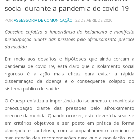
social durante a pandemia de covid-19
Telefones e Mapas
Pessoas
POR
ASSESSORIA DE COMUNICAÇÃO
· 22 DE ABRIL DE 2020
Ensino
Graduação
Conselho enfatiza a importância do isolamento e manifesta
Pós-Graduação
preocupação diante das pressões pelo afrouxamento precoce
Educação a distância
da medida
Cursos de Extensão
Em meio aos desafios e hipóteses que ainda cercam a
Pesquisa e Inovação
pandemia de covid-19, está claro que o isolamento social
Linhas de Pesquisa
rigoroso é a ação mais eficaz para evitar a rápida
Centros, Núcleos e Projetos em Rede
disseminação da doença e o consequente colapso do
Pós-doutorado
sistema público de saúde.
Iniciação Científica
Transferência de Tecnologia
O Cruesp enfatiza a importância do isolamento e manifesta
Empresas Juniores
preocupação diante das pressões pelo afrouxamento
Extensão à Comunidade
precoce da medida. Quando ocorrer, este deverá basear-se
Projetos, Programas e Cursos
em critérios objetivos e ser posto em prática de forma
Artes, Cultura e Esportes
planejada e cautelosa, com acompanhamento contínuo e
Museus e Espaços Interativos
manutenção das recomendações para que a população use