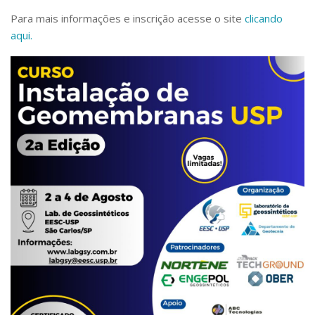
Serviços
Para mais informações e inscrição acesse o site
clicando
Bibliotecas
aqui.
Apoio ao Estudante
Segurança, Trânsito e Prevenção
RH, Administrativo e Financeiro
Outros serviços
Comunicação
Assessorias e Mídias
Aplicativos e Sites
Jornal da USP
Agenda de Eventos
Defesa de Teses