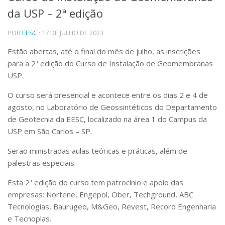
da USP – 2ª edição
Telefones e Mapas
Pessoas
POR
EESC
· 17 DE JULHO DE 2023
Ensino
Graduação
Estão abertas, até o final do mês de julho, as inscrições
Pós-Graduação
para a 2ª edição do Curso de Instalação de Geomembranas
Educação a distância
USP.
Cursos de Extensão
O curso será presencial e acontece entre os dias 2 e 4 de
Pesquisa e Inovação
agosto, no Laboratório de Geossintéticos do Departamento
Linhas de Pesquisa
de Geotecnia da EESC, localizado na área 1 do Campus da
Centros, Núcleos e Projetos em Rede
USP em São Carlos – SP.
Pós-doutorado
Iniciação Científica
Serão ministradas aulas teóricas e práticas, além de
Transferência de Tecnologia
palestras especiais.
Empresas Juniores
Extensão à Comunidade
Esta 2ª edição do curso tem patrocínio e apoio das
empresas: Nortene, Engepol, Ober, Techground, ABC
Projetos, Programas e Cursos
Artes, Cultura e Esportes
Tecnologias, Baurugeo, M&Geo, Revest, Record Engenharia
Museus e Espaços Interativos
e Tecnoplas.