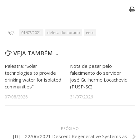
Serviços
Bibliotecas
Apoio ao Estudante
Segurança, Trânsito e Prevenção
RH, Administrativo e Financeiro
Tags:
01/07/2021
defesa doutorado
eesc
Outros serviços
Comunicação
VEJA TAMBÉM ...
Assessorias e Mídias
Aplicativos e Sites
Palestra: “Solar
Nota de pesar pelo
Jornal da USP
technologies to provide
falecimento do servidor
Agenda de Eventos
drinking water for isolated
José Guilherme Locachevic
Defesa de Teses
communities”
(PUSP-SC)
07/08/2026
31/07/2026
PRÓXIMO
[D] – 22/06/2021 Descent Regenerative Systems as