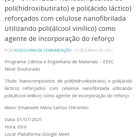
poli(hidroxibutirato) e poli(ácido láctico)
Telefones e Mapas
Pessoas
reforçados com celulose nanofibrilada
Ensino
utilizando poli(álcool vinílico) como
Graduação
agente de incorporação do reforço
Pós-Graduação
Educação a distância
Cursos de Extensão
POR
ASSESSORIA DE COMUNICAÇÃO
· 21 DE JUNHO DE 2021
Pesquisa e Inovação
Programa: Ciência e Engenharia de Materiais – EESC
Linhas de Pesquisa
Nível: Doutorado
Centros, Núcleos e Projetos em Rede
Título: Nanocompósitos de poli(hidroxibutirato) e poli(ácido
Pós-doutorado
Iniciação Científica
láctico) reforçados com celulose nanofibrilada utilizando
Transferência de Tecnologia
poli(álcool vinílico) como agente de incorporação do reforço
Empresas Juniores
Aluno: Emanoele Maria Santos Chiromito
Extensão à Comunidade
Projetos, Programas e Cursos
Data: 01/07/2021
Artes, Cultura e Esportes
Hora: 09:0
Museus e Espaços Interativos
Local: Plataforma Google Meet