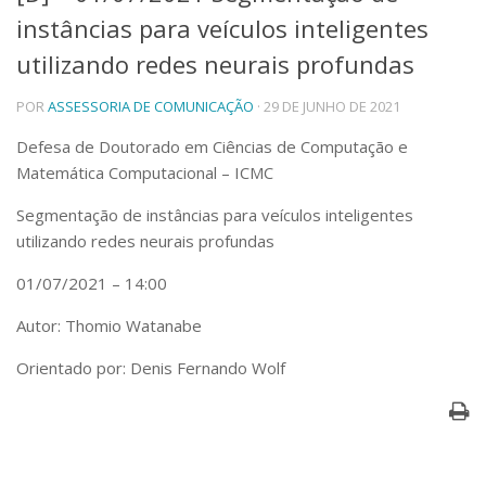
instâncias para veículos inteligentes
Telefones e Mapas
Pessoas
utilizando redes neurais profundas
Ensino
POR
ASSESSORIA DE COMUNICAÇÃO
· 29 DE JUNHO DE 2021
Graduação
Pós-Graduação
Defesa de Doutorado em Ciências de Computação e
Educação a distância
Matemática Computacional – ICMC
Cursos de Extensão
Pesquisa e Inovação
Segmentação de instâncias para veículos inteligentes
utilizando redes neurais profundas
Linhas de Pesquisa
Centros, Núcleos e Projetos em Rede
01/07/2021 – 14:00
Pós-doutorado
Iniciação Científica
Autor: Thomio Watanabe
Transferência de Tecnologia
Empresas Juniores
Orientado por: Denis Fernando Wolf
Extensão à Comunidade
Projetos, Programas e Cursos
Artes, Cultura e Esportes
Museus e Espaços Interativos