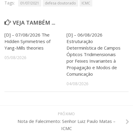
Serviços
Tags:
01/07/2021
defesa doutorado
ICMC
Bibliotecas
Apoio ao Estudante
VEJA TAMBÉM ...
Segurança, Trânsito e Prevenção
RH, Administrativo e Financeiro
[D] – 07/08/2026 The
[D] – 06/08/2026
Outros serviços
Hidden Symmetries of
Estruturação
Comunicação
Yang-Mills theories
Determinística de Campos
Ópticos Tridimensionais
Assessorias e Mídias
05/08/2026
Aplicativos e Sites
por Feixes Invariantes à
Jornal da USP
Propagação e Modos de
Agenda de Eventos
Comunicação
Defesa de Teses
04/08/2026
PRÓXIMO
Nota de Falecimento: Senhor Luiz Paulo Matas –
ICMC