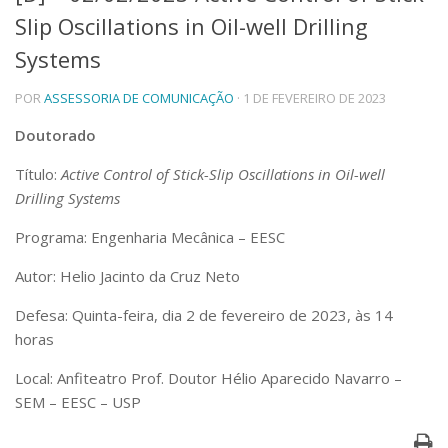
Slip Oscillations in Oil-well Drilling
Telefones e Mapas
Pessoas
Systems
Ensino
POR
ASSESSORIA DE COMUNICAÇÃO
· 1 DE FEVEREIRO DE 2023
Graduação
Pós-Graduação
Doutorado
Educação a distância
Cursos de Extensão
Título:
Active Control of Stick-Slip Oscillations in Oil-well
Pesquisa e Inovação
Drilling Systems
Linhas de Pesquisa
Programa: Engenharia Mecânica – EESC
Centros, Núcleos e Projetos em Rede
Pós-doutorado
Autor: Helio Jacinto da Cruz Neto
Iniciação Científica
Transferência de Tecnologia
Defesa: Quinta-feira, dia 2 de fevereiro de 2023, às 14
Empresas Juniores
horas
Extensão à Comunidade
Local: Anfiteatro Prof. Doutor Hélio Aparecido Navarro –
Projetos, Programas e Cursos
SEM – EESC – USP
Artes, Cultura e Esportes
Museus e Espaços Interativos