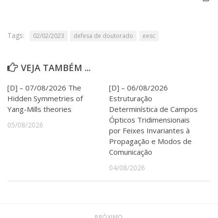
Serviços
Bibliotecas
Apoio ao Estudante
Tags:
02/02/2023
defesa de doutorado
eesc
Segurança, Trânsito e Prevenção
RH, Administrativo e Financeiro
Outros serviços
VEJA TAMBÉM ...
Comunicação
[D] – 07/08/2026 The
[D] – 06/08/2026
Assessorias e Mídias
Hidden Symmetries of
Estruturação
Aplicativos e Sites
Yang-Mills theories
Determinística de Campos
Jornal da USP
Ópticos Tridimensionais
Agenda de Eventos
05/08/2026
Defesa de Teses
por Feixes Invariantes à
Propagação e Modos de
Comunicação
04/08/2026
PRÓXIMO