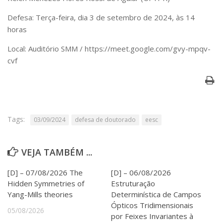
Serviços
Defesa: Terça-feira, dia 3 de setembro de 2024, às 14
Bibliotecas
horas
Apoio ao Estudante
Segurança, Trânsito e Prevenção
Local: Auditório SMM / https://meet.google.com/gvy-mpqv-
RH, Administrativo e Financeiro
cvf
Outros serviços
Comunicação
Assessorias e Mídias
Aplicativos e Sites
Jornal da USP
Tags:
03/09/2024
defesa de doutorado
eesc
Agenda de Eventos
Defesa de Teses
VEJA TAMBÉM ...
[D] – 07/08/2026 The
[D] – 06/08/2026
Hidden Symmetries of
Estruturação
Yang-Mills theories
Determinística de Campos
Ópticos Tridimensionais
05/08/2026
por Feixes Invariantes à