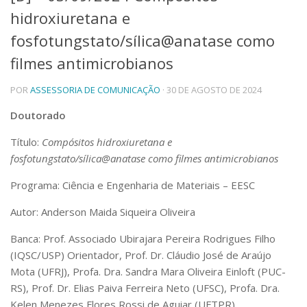
hidroxiuretana e
Telefones e Mapas
Pessoas
fosfotungstato/sílica@anatase como
Ensino
filmes antimicrobianos
Graduação
Pós-Graduação
POR
ASSESSORIA DE COMUNICAÇÃO
· 30 DE AGOSTO DE 2024
Educação a distância
Cursos de Extensão
Doutorado
Pesquisa e Inovação
Título:
Compósitos hidroxiuretana e
Linhas de Pesquisa
fosfotungstato/sílica@anatase como filmes antimicrobianos
Centros, Núcleos e Projetos em Rede
Pós-doutorado
Programa: Ciência e Engenharia de Materiais – EESC
Iniciação Científica
Transferência de Tecnologia
Autor: Anderson Maida Siqueira Oliveira
Empresas Juniores
Banca: Prof. Associado Ubirajara Pereira Rodrigues Filho
Extensão à Comunidade
(IQSC/USP) Orientador, Prof. Dr. Cláudio José de Araújo
Projetos, Programas e Cursos
Mota (UFRJ), Profa. Dra. Sandra Mara Oliveira Einloft (PUC-
Artes, Cultura e Esportes
RS), Prof. Dr. Elias Paiva Ferreira Neto (UFSC), Profa. Dra.
Museus e Espaços Interativos
Kelen Menezes Flores Rossi de Aguiar (UFTPR)