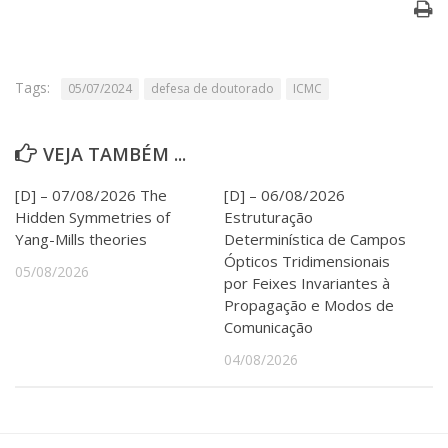
Serviços
Bibliotecas
Apoio ao Estudante
Segurança, Trânsito e Prevenção
Tags:
05/07/2024
defesa de doutorado
ICMC
RH, Administrativo e Financeiro
Outros serviços
VEJA TAMBÉM ...
Comunicação
Assessorias e Mídias
[D] – 07/08/2026 The
[D] – 06/08/2026
Aplicativos e Sites
Hidden Symmetries of
Estruturação
Jornal da USP
Yang-Mills theories
Determinística de Campos
Agenda de Eventos
Ópticos Tridimensionais
Defesa de Teses
05/08/2026
por Feixes Invariantes à
Propagação e Modos de
Comunicação
04/08/2026