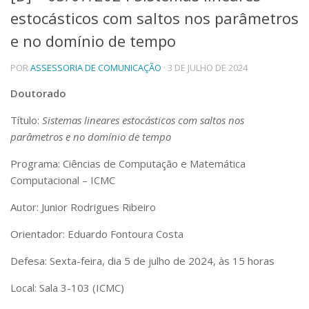
estocásticos com saltos nos parâmetros
Telefones e Mapas
Pessoas
e no domínio de tempo
Ensino
POR
ASSESSORIA DE COMUNICAÇÃO
· 3 DE JULHO DE 2024
Graduação
Pós-Graduação
Doutorado
Educação a distância
Cursos de Extensão
Título:
Sistemas lineares estocásticos com saltos nos
Pesquisa e Inovação
parâmetros e no domínio de tempo
Linhas de Pesquisa
Programa: Ciências de Computação e Matemática
Centros, Núcleos e Projetos em Rede
Computacional – ICMC
Pós-doutorado
Iniciação Científica
Autor: Junior Rodrigues Ribeiro
Transferência de Tecnologia
Empresas Juniores
Orientador: Eduardo Fontoura Costa
Extensão à Comunidade
Defesa: Sexta-feira, dia 5 de julho de 2024, às 15 horas
Projetos, Programas e Cursos
Artes, Cultura e Esportes
Local: Sala 3-103 (ICMC)
Museus e Espaços Interativos