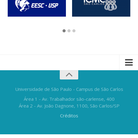
Universidade de São Paulo - Campus de São Carlos
Área 1 - Av. Trabalhador são-carlense, 400
Área 2 - Av. João Dagnone, 1100, São Carlos/SP
Créditos