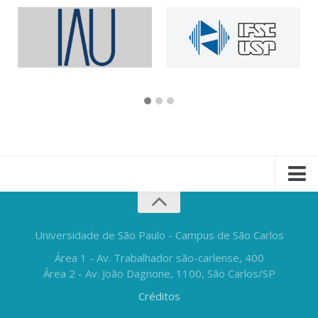
Universidade de São Paulo - Campus de São Carlos
Área 1 - Av. Trabalhador são-carlense, 400
Área 2 - Av. João Dagnone, 1100, São Carlos/SP
Créditos