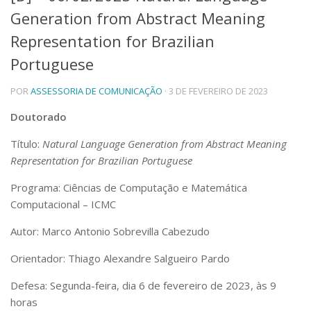
Generation from Abstract Meaning
Telefones e Mapas
Pessoas
Representation for Brazilian
Ensino
Portuguese
Graduação
Pós-Graduação
POR
ASSESSORIA DE COMUNICAÇÃO
· 3 DE FEVEREIRO DE 2023
Educação a distância
Cursos de Extensão
Doutorado
Pesquisa e Inovação
Título:
Natural Language Generation from Abstract Meaning
Linhas de Pesquisa
Representation for Brazilian Portuguese
Centros, Núcleos e Projetos em Rede
Pós-doutorado
Programa: Ciências de Computação e Matemática
Iniciação Científica
Computacional – ICMC
Transferência de Tecnologia
Empresas Juniores
Autor: Marco Antonio Sobrevilla Cabezudo
Extensão à Comunidade
Orientador: Thiago Alexandre Salgueiro Pardo
Projetos, Programas e Cursos
Artes, Cultura e Esportes
Defesa: Segunda-feira, dia 6 de fevereiro de 2023, às 9
Museus e Espaços Interativos
horas