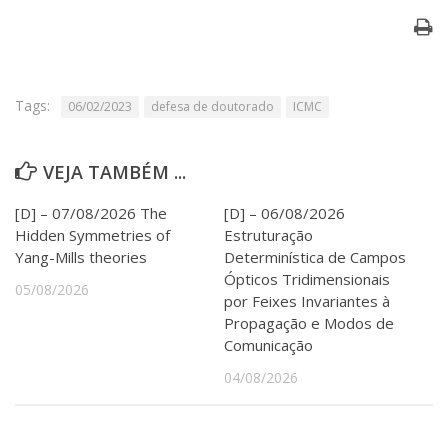
Serviços
Bibliotecas
Apoio ao Estudante
Segurança, Trânsito e Prevenção
RH, Administrativo e Financeiro
Tags:
06/02/2023
defesa de doutorado
ICMC
Outros serviços
Comunicação
VEJA TAMBÉM ...
Assessorias e Mídias
Aplicativos e Sites
[D] – 07/08/2026 The
[D] – 06/08/2026
Jornal da USP
Hidden Symmetries of
Estruturação
Agenda de Eventos
Yang-Mills theories
Determinística de Campos
Defesa de Teses
Ópticos Tridimensionais
05/08/2026
por Feixes Invariantes à
Propagação e Modos de
Comunicação
04/08/2026