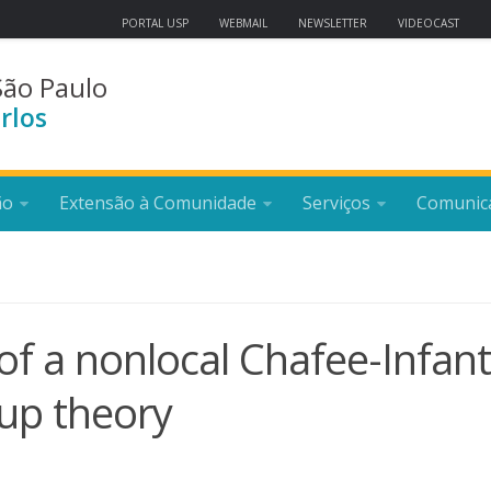
PORTAL USP
WEBMAIL
NEWSLETTER
VIDEOCAST
São Paulo
rlos
ão
Extensão à Comunidade
Serviços
Comunic
of a nonlocal Chafee-Infan
up theory