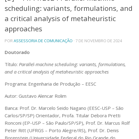
scheduling: variants, formulations, and
Telefones e Mapas
Pessoas
a critical analysis of metaheuristic
Ensino
approaches
Graduação
Pós-Graduação
POR
ASSESSORIA DE COMUNICAÇÃO
· 7 DE NOVEMBRO DE 2024
Educação a distância
Cursos de Extensão
Doutorado
Pesquisa e Inovação
Título:
Parallel-machine scheduling: variants, formulations,
Linhas de Pesquisa
and a critical analysis of metaheuristic approaches
Centros, Núcleos e Projetos em Rede
Pós-doutorado
Programa: Engenharia de Produção – EESC
Iniciação Científica
Transferência de Tecnologia
Autor: Gustavo Alencar Rolim
Empresas Juniores
Banca: Prof. Dr. Marcelo Seido Nagano (EESC-USP – São
Extensão à Comunidade
Carlos/SP/SP) Orientador, Profa. Titular Debora Pretti
Projetos, Programas e Cursos
Ronconi (EP-USP – São Paulo/SP/SP), Prof. Dr. Marcus Rolf
Artes, Cultura e Esportes
Peter Ritt (UFRGS – Porto Alegre/RS), Prof. Dr. Denis
Museus e Espaços Interativos
Borenstein (Universidade Federal do Rio Grande do