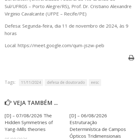
Serviços
Sul/UFRGS – Porto Alegre/RS), Prof. Dr. Cristiano Alexandre
Bibliotecas
Virginio Cavalcante (UFPE – Recife/PE)
Apoio ao Estudante
Segurança, Trânsito e Prevenção
Defesa: Segunda-feira, dia 11 de novembro de 2024, às 9
RH, Administrativo e Financeiro
horas
Outros serviços
Local: https://meet.google.com/qum-jszw-peb
Comunicação
Assessorias e Mídias
Aplicativos e Sites
Jornal da USP
Agenda de Eventos
Tags:
11/11/2024
defesa de doutorado
eesc
Defesa de Teses
VEJA TAMBÉM ...
[D] – 07/08/2026 The
[D] – 06/08/2026
Hidden Symmetries of
Estruturação
Yang-Mills theories
Determinística de Campos
Ópticos Tridimensionais