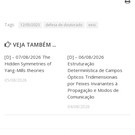
Serviços
Bibliotecas
Apoio ao Estudante
Tags:
Segurança, Trânsito e Prevenção
12/05/2023
defesa de doutorado
eesc
RH, Administrativo e Financeiro
Outros serviços
VEJA TAMBÉM ...
Comunicação
Assessorias e Mídias
[D] – 07/08/2026 The
[D] – 06/08/2026
Aplicativos e Sites
Hidden Symmetries of
Estruturação
Jornal da USP
Yang-Mills theories
Determinística de Campos
Agenda de Eventos
Ópticos Tridimensionais
05/08/2026
Defesa de Teses
por Feixes Invariantes à
Propagação e Modos de
Comunicação
04/08/2026