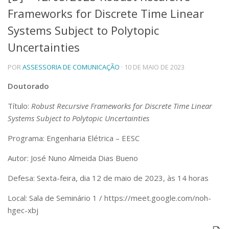
Frameworks for Discrete Time Linear
Telefones e Mapas
Pessoas
Systems Subject to Polytopic
Ensino
Uncertainties
Graduação
Pós-Graduação
POR
ASSESSORIA DE COMUNICAÇÃO
· 10 DE MAIO DE 2023
Educação a distância
Cursos de Extensão
Doutorado
Pesquisa e Inovação
Título:
Robust Recursive Frameworks for Discrete Time Linear
Linhas de Pesquisa
Systems Subject to Polytopic Uncertainties
Centros, Núcleos e Projetos em Rede
Pós-doutorado
Programa: Engenharia Elétrica – EESC
Iniciação Científica
Transferência de Tecnologia
Autor: José Nuno Almeida Dias Bueno
Empresas Juniores
Defesa: Sexta-feira, dia 12 de maio de 2023, às 14 horas
Extensão à Comunidade
Local: Sala de Seminário 1 / https://meet.google.com/noh-
Projetos, Programas e Cursos
Artes, Cultura e Esportes
hgec-xbj
Museus e Espaços Interativos