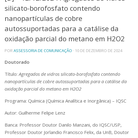
silicato-borofosfato contendo
Telefones e Mapas
Pessoas
nanopartículas de cobre
Ensino
autossuportadas para a catálise da
Graduação
oxidação parcial do metano em H2O2
Pós-Graduação
Educação a distância
Cursos de Extensão
POR
ASSESSORIA DE COMUNICAÇÃO
· 10 DE DEZEMBRO DE 2024
Pesquisa e Inovação
Doutorado
Linhas de Pesquisa
Título:
Agregados de vidros silicato-borofosfato contendo
Centros, Núcleos e Projetos em Rede
nanopartículas de cobre autossuportadas para a catálise da
Pós-doutorado
Iniciação Científica
oxidação parcial do metano em H2O2
Transferência de Tecnologia
Programa: Química (Química Analítica e Inorgânica) – IQSC
Empresas Juniores
Extensão à Comunidade
Autor: Guilherme Felipe Lenz
Projetos, Programas e Cursos
Banca: Professor Doutor Danilo Manzani, do IQSC/USP,
Artes, Cultura e Esportes
Professor Doutor Jorlandio Francisco Felix, da UnB, Doutor
Museus e Espaços Interativos