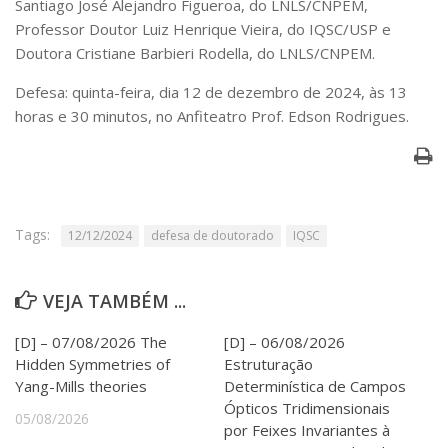
Santiago José Alejandro Figueroa, do LNLS/CNPEM,
Serviços
Professor Doutor Luiz Henrique Vieira, do IQSC/USP e
Bibliotecas
Doutora Cristiane Barbieri Rodella, do LNLS/CNPEM.
Apoio ao Estudante
Segurança, Trânsito e Prevenção
Defesa: quinta-feira, dia 12 de dezembro de 2024, às 13
RH, Administrativo e Financeiro
horas e 30 minutos, no Anfiteatro Prof. Edson Rodrigues.
Outros serviços
Comunicação
Assessorias e Mídias
Aplicativos e Sites
Jornal da USP
Tags:
12/12/2024
defesa de doutorado
IQSC
Agenda de Eventos
Defesa de Teses
VEJA TAMBÉM ...
[D] – 07/08/2026 The
[D] – 06/08/2026
Hidden Symmetries of
Estruturação
Yang-Mills theories
Determinística de Campos
Ópticos Tridimensionais
05/08/2026
por Feixes Invariantes à