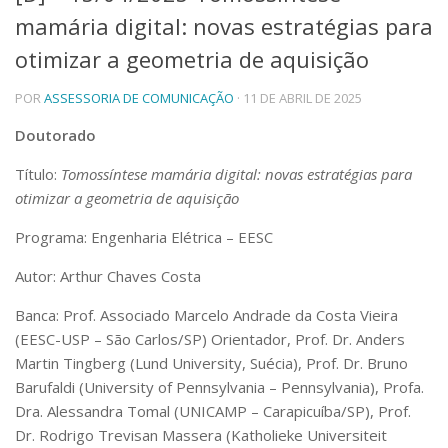
mamária digital: novas estratégias para
Telefones e Mapas
Pessoas
otimizar a geometria de aquisição
Ensino
POR
ASSESSORIA DE COMUNICAÇÃO
· 11 DE ABRIL DE 2025
Graduação
Pós-Graduação
Doutorado
Educação a distância
Cursos de Extensão
Título:
Tomossíntese mamária digital: novas estratégias para
Pesquisa e Inovação
otimizar a geometria de aquisição
Linhas de Pesquisa
Programa: Engenharia Elétrica – EESC
Centros, Núcleos e Projetos em Rede
Pós-doutorado
Autor: Arthur Chaves Costa
Iniciação Científica
Transferência de Tecnologia
Banca:
Prof. Associado Marcelo Andrade da Costa Vieira
Empresas Juniores
(EESC-USP – São Carlos/SP) Orientador, Prof. Dr. Anders
Extensão à Comunidade
Martin Tingberg (Lund University, Suécia), Prof. Dr. Bruno
Barufaldi (University of Pennsylvania – Pennsylvania), Profa.
Projetos, Programas e Cursos
Artes, Cultura e Esportes
Dra. Alessandra Tomal (UNICAMP – Carapicuíba/SP), Prof.
Museus e Espaços Interativos
Dr. Rodrigo Trevisan Massera (Katholieke Universiteit