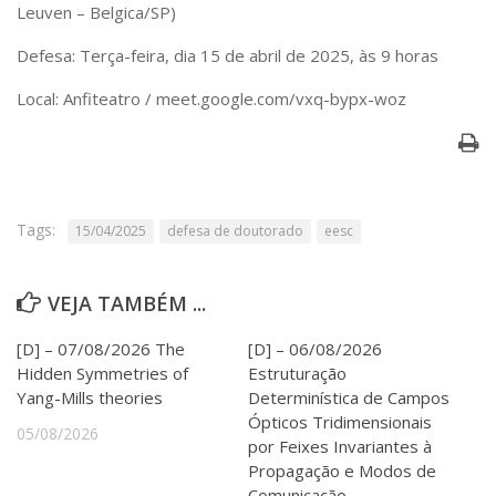
Serviços
Leuven – Belgica/SP)
Bibliotecas
Defesa: Terça-feira, dia 15 de abril de 2025, às 9 horas
Apoio ao Estudante
Segurança, Trânsito e Prevenção
Local: Anfiteatro / meet.google.com/vxq-bypx-woz
RH, Administrativo e Financeiro
Outros serviços
Comunicação
Assessorias e Mídias
Aplicativos e Sites
Tags:
15/04/2025
defesa de doutorado
eesc
Jornal da USP
Agenda de Eventos
Defesa de Teses
VEJA TAMBÉM ...
[D] – 07/08/2026 The
[D] – 06/08/2026
Hidden Symmetries of
Estruturação
Yang-Mills theories
Determinística de Campos
Ópticos Tridimensionais
05/08/2026
por Feixes Invariantes à
Propagação e Modos de
Comunicação