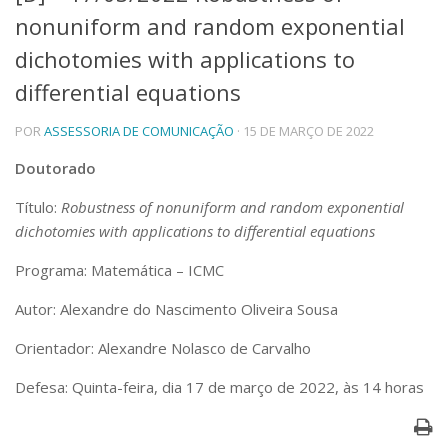
nonuniform and random exponential
Telefones e Mapas
Pessoas
dichotomies with applications to
Ensino
differential equations
Graduação
Pós-Graduação
POR
ASSESSORIA DE COMUNICAÇÃO
· 15 DE MARÇO DE 2022
Educação a distância
Cursos de Extensão
Doutorado
Pesquisa e Inovação
Título:
Robustness of nonuniform and random exponential
Linhas de Pesquisa
dichotomies with applications to differential equations
Centros, Núcleos e Projetos em Rede
Pós-doutorado
Programa: Matemática – ICMC
Iniciação Científica
Transferência de Tecnologia
Autor: Alexandre do Nascimento Oliveira Sousa
Empresas Juniores
Orientador: Alexandre Nolasco de Carvalho
Extensão à Comunidade
Defesa: Quinta-feira, dia 17 de março de 2022, às 14 horas
Projetos, Programas e Cursos
Artes, Cultura e Esportes
Museus e Espaços Interativos