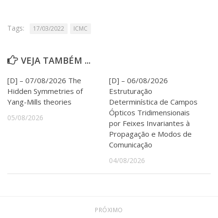
Serviços
Bibliotecas
Tags:
17/03/2022
ICMC
Apoio ao Estudante
Segurança, Trânsito e Prevenção
RH, Administrativo e Financeiro
VEJA TAMBÉM ...
Outros serviços
Comunicação
[D] – 07/08/2026 The
[D] – 06/08/2026
Assessorias e Mídias
Hidden Symmetries of
Estruturação
Aplicativos e Sites
Yang-Mills theories
Determinística de Campos
Jornal da USP
Ópticos Tridimensionais
05/08/2026
Agenda de Eventos
por Feixes Invariantes à
Defesa de Teses
Propagação e Modos de
Comunicação
04/08/2026
PRÓXIMO