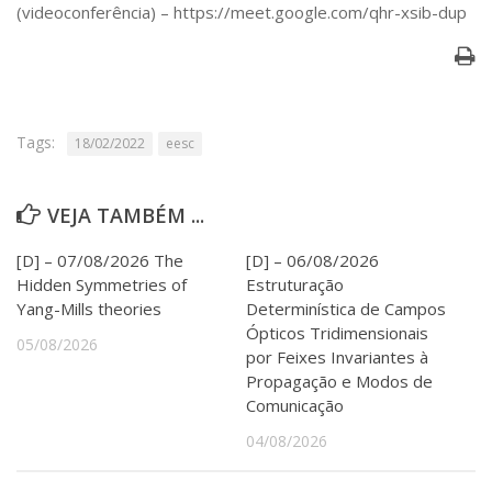
Serviços
(videoconferência) – https://meet.google.com/qhr-xsib-dup
Bibliotecas
Apoio ao Estudante
Segurança, Trânsito e Prevenção
RH, Administrativo e Financeiro
Outros serviços
Tags:
18/02/2022
eesc
Comunicação
Assessorias e Mídias
VEJA TAMBÉM ...
Aplicativos e Sites
Jornal da USP
[D] – 07/08/2026 The
[D] – 06/08/2026
Agenda de Eventos
Hidden Symmetries of
Estruturação
Defesa de Teses
Yang-Mills theories
Determinística de Campos
Ópticos Tridimensionais
05/08/2026
por Feixes Invariantes à
Propagação e Modos de
Comunicação
04/08/2026