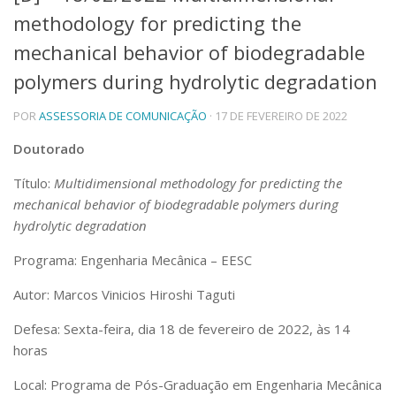
methodology for predicting the
Telefones e Mapas
Pessoas
mechanical behavior of biodegradable
Ensino
polymers during hydrolytic degradation
Graduação
Pós-Graduação
POR
ASSESSORIA DE COMUNICAÇÃO
· 17 DE FEVEREIRO DE 2022
Educação a distância
Cursos de Extensão
Doutorado
Pesquisa e Inovação
Título:
Multidimensional methodology for predicting the
Linhas de Pesquisa
mechanical behavior of biodegradable polymers during
Centros, Núcleos e Projetos em Rede
hydrolytic degradation
Pós-doutorado
Iniciação Científica
Programa: Engenharia Mecânica – EESC
Transferência de Tecnologia
Empresas Juniores
Autor: Marcos Vinicios Hiroshi Taguti
Extensão à Comunidade
Defesa: Sexta-feira, dia 18 de fevereiro de 2022, às 14
Projetos, Programas e Cursos
horas
Artes, Cultura e Esportes
Museus e Espaços Interativos
Local: Programa de Pós-Graduação em Engenharia Mecânica