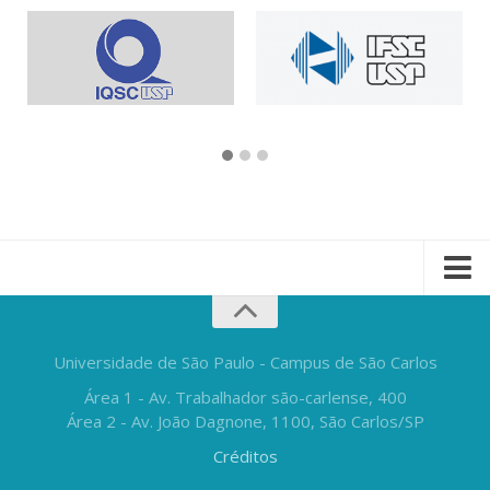
Universidade de São Paulo - Campus de São Carlos
Área 1 - Av. Trabalhador são-carlense, 400
Área 2 - Av. João Dagnone, 1100, São Carlos/SP
Créditos