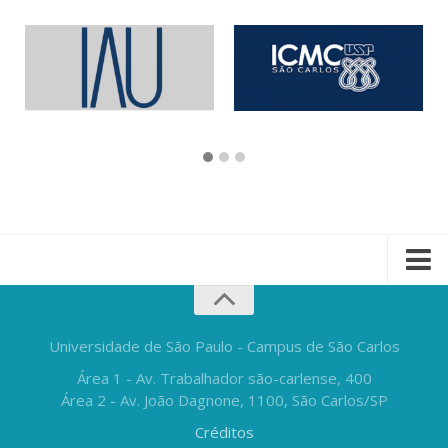
Universidade de São Paulo - Campus de São Carlos
Área 1 - Av. Trabalhador são-carlense, 400
Área 2 - Av. João Dagnone, 1100, São Carlos/SP
Créditos