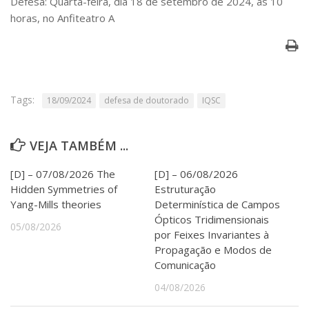
Defesa: Quarta-feira, dia 18 de setembro de 2024, às 10
Serviços
horas, no Anfiteatro A
Bibliotecas
Apoio ao Estudante
Segurança, Trânsito e Prevenção
RH, Administrativo e Financeiro
Outros serviços
Tags:
18/09/2024
defesa de doutorado
IQSC
Comunicação
Assessorias e Mídias
Aplicativos e Sites
VEJA TAMBÉM ...
Jornal da USP
Agenda de Eventos
[D] – 07/08/2026 The
[D] – 06/08/2026
Defesa de Teses
Hidden Symmetries of
Estruturação
Yang-Mills theories
Determinística de Campos
Ópticos Tridimensionais
05/08/2026
por Feixes Invariantes à
Propagação e Modos de
Comunicação
04/08/2026