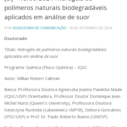
polímeros naturais biodegradáveis
Telefones e Mapas
Pessoas
aplicados em análise de suor
Ensino
POR
ASSESSORIA DE COMUNICAÇÃO
· 16 DE SETEMBRO DE 2024
Graduação
Pós-Graduação
Doutorado
Educação a distância
Cursos de Extensão
Título:
Hidrogéis de polímeros naturais biodegradáveis
Pesquisa e Inovação
aplicados em análise de suor
Linhas de Pesquisa
Programa: Química (Físico-Química) – IQSC
Centros, Núcleos e Projetos em Rede
Pós-doutorado
Autor: Willian Robert Caliman
Iniciação Científica
Transferência de Tecnologia
Banca: Professora Doutora Agnieszka Joanna Pawlicka Maule
Empresas Juniores
(IQSC/USP) Orientadora, Professor Doutor Dominique Jean-
Extensão à Comunidade
Michel Nunzi (Queen´s University), Professora Doutora
Katarzyna Rucinska (Lukasiewicz-IMPIB), Debora Goncalves
Projetos, Programas e Cursos
Artes, Cultura e Esportes
(IFSC/USP) e Prof. Dr. Paulo Roberto Bueno (UNESP)
Museus e Espaços Interativos