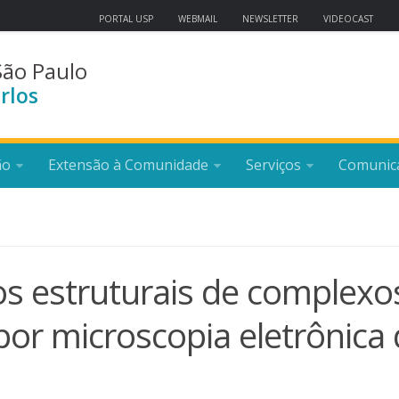
PORTAL USP
WEBMAIL
NEWSLETTER
VIDEOCAST
São Paulo
rlos
ão
Extensão à Comunidade
Serviços
Comunic
os estruturais de complexo
por microscopia eletrônica