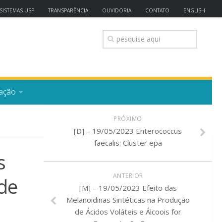
SISTEMAS USP
TRANSPARÊNCIA
OUVIDORIA
CONTATO
ENGLISH
ação
PRÓXIMO
[D] – 19/05/2023 Enterococcus
faecalis: Cluster epa
s
ANTERIOR
 de
[M] – 19/05/2023 Efeito das
Melanoidinas Sintéticas na Produção
de Ácidos Voláteis e Álcoois for