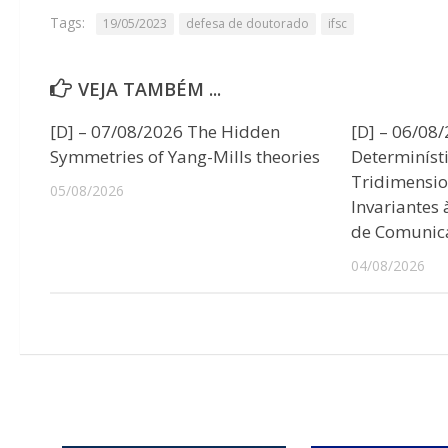
Tags:
19/05/2023
defesa de doutorado
ifsc
VEJA TAMBÉM ...
[D] – 07/08/2026 The Hidden
[D] – 06/08
Symmetries of Yang-Mills theories
Determiníst
Tridimensio
05/08/2026
Invariantes
de Comunic
04/08/2026