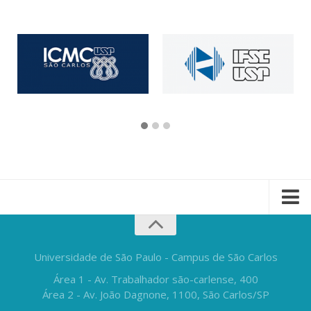
Universidade de São Paulo - Campus de São Carlos
Área 1 - Av. Trabalhador são-carlense, 400
Área 2 - Av. João Dagnone, 1100, São Carlos/SP