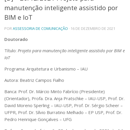
manutenção inteligente assistido por
Telefones e Mapas
Pessoas
BIM e IoT
Ensino
POR
ASSESSORIA DE COMUNICAÇÃO
· 16 DE DEZEMBRO DE 2021
Graduação
Pós-Graduação
Doutorado
Educação a distância
Cursos de Extensão
Título:
Projeto para manutenção inteligente assistido por BIM e
Pesquisa e Inovação
IoT
Linhas de Pesquisa
Programa: Arquitetura e Urbanismo – IAU
Centros, Núcleos e Projetos em Rede
Pós-doutorado
Autora: Beatriz Campos Fialho
Iniciação Científica
Transferência de Tecnologia
Banca: Prof. Dr. Márcio Minto Fabrício (Presidente)
Empresas Juniores
(Orientador), Profa. Dra. Anja Pratschke – IAU-USP, Prof. Dr.
Extensão à Comunidade
David Moreno Sperling – IAU-USP, Prof. Dr. Sérgio Scheer –
UFPR, Prof. Dr. Sílvio Burratino Melhado – EP USP, Prof. Dr.
Projetos, Programas e Cursos
Artes, Cultura e Esportes
Pedro Henrique Gonçalves – UFG
Museus e Espaços Interativos