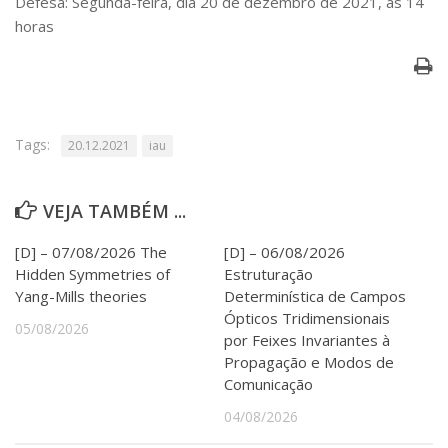
Defesa: Segunda-feira, dia 20 de dezembro de 2021, às 14
Serviços
horas
Bibliotecas
Apoio ao Estudante
Segurança, Trânsito e Prevenção
RH, Administrativo e Financeiro
Outros serviços
Tags:
20.12.2021
iau
Comunicação
Assessorias e Mídias
Aplicativos e Sites
VEJA TAMBÉM ...
Jornal da USP
Agenda de Eventos
[D] – 07/08/2026 The
[D] – 06/08/2026
Defesa de Teses
Hidden Symmetries of
Estruturação
Yang-Mills theories
Determinística de Campos
Ópticos Tridimensionais
05/08/2026
por Feixes Invariantes à
Propagação e Modos de
Comunicação
04/08/2026