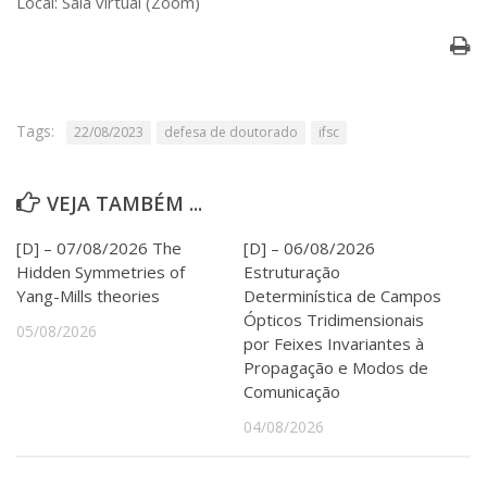
Local: Sala virtual (Zoom)
Serviços
Bibliotecas
Apoio ao Estudante
Segurança, Trânsito e Prevenção
RH, Administrativo e Financeiro
Tags:
22/08/2023
defesa de doutorado
ifsc
Outros serviços
Comunicação
Assessorias e Mídias
VEJA TAMBÉM ...
Aplicativos e Sites
Jornal da USP
[D] – 07/08/2026 The
[D] – 06/08/2026
Agenda de Eventos
Hidden Symmetries of
Estruturação
Defesa de Teses
Yang-Mills theories
Determinística de Campos
Ópticos Tridimensionais
05/08/2026
por Feixes Invariantes à
Propagação e Modos de
Comunicação
04/08/2026