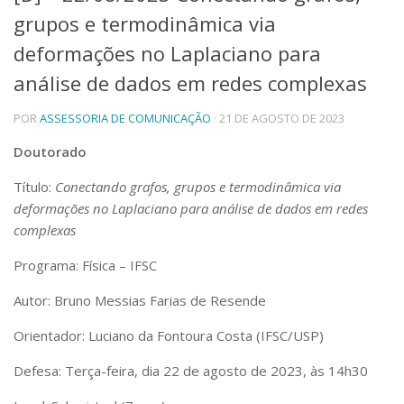
grupos e termodinâmica via
Telefones e Mapas
Pessoas
deformações no Laplaciano para
Ensino
análise de dados em redes complexas
Graduação
Pós-Graduação
POR
ASSESSORIA DE COMUNICAÇÃO
· 21 DE AGOSTO DE 2023
Educação a distância
Cursos de Extensão
Doutorado
Pesquisa e Inovação
Título:
Conectando grafos, grupos e termodinâmica via
Linhas de Pesquisa
deformações no Laplaciano para análise de dados em redes
Centros, Núcleos e Projetos em Rede
complexas
Pós-doutorado
Iniciação Científica
Programa: Física – IFSC
Transferência de Tecnologia
Empresas Juniores
Autor: Bruno Messias Farias de Resende
Extensão à Comunidade
Orientador: Luciano da Fontoura Costa (IFSC/USP)
Projetos, Programas e Cursos
Artes, Cultura e Esportes
Defesa: Terça-feira, dia 22 de agosto de 2023, às 14h30
Museus e Espaços Interativos