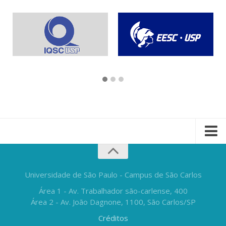
Universidade de São Paulo - Campus de São Carlos
Área 1 - Av. Trabalhador são-carlense, 400
Área 2 - Av. João Dagnone, 1100, São Carlos/SP
Créditos