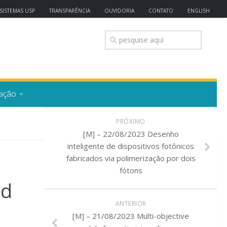
SISTEMAS USP
TRANSPARÊNCIA
OUVIDORIA
CONTATO
ENGLISH
ação
PRÓXIMO
[M] – 22/08/2023 Desenho
inteligente de dispositivos fotônicos
fabricados via polimerização por dois
fótons
ed
ANTERIOR
[M] – 21/08/2023 Multi-objective