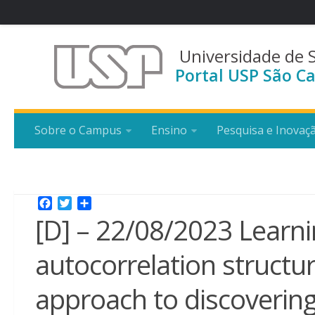
Universidade de 
Portal USP São Ca
Sobre o Campus
Ensino
Pesquisa e Inovaç
Facebook
Twitter
Share
[D] – 22/08/2023 Learni
autocorrelation structu
approach to discoverin