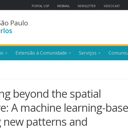
PORTAL USP
WEBMAIL
NEWSLETTER
VIDEOCAST
São Paulo
rlos
ão
Extensão à Comunidade
Serviços
Comunic
ng beyond the spatial
re: A machine learning-bas
g new patterns and