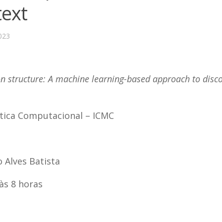
text
023
on structure: A machine learning-based approach to disc
tica Computacional – ICMC
 Alves Batista
 às 8 horas