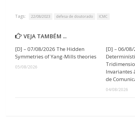
Tags:
22/08/2023
defesa de doutorado
ICMC
VEJA TAMBÉM ...
[D] – 07/08/2026 The Hidden
[D] – 06/08
Symmetries of Yang-Mills theories
Determiníst
Tridimensio
05/08/2026
Invariantes
de Comunic
04/08/2026