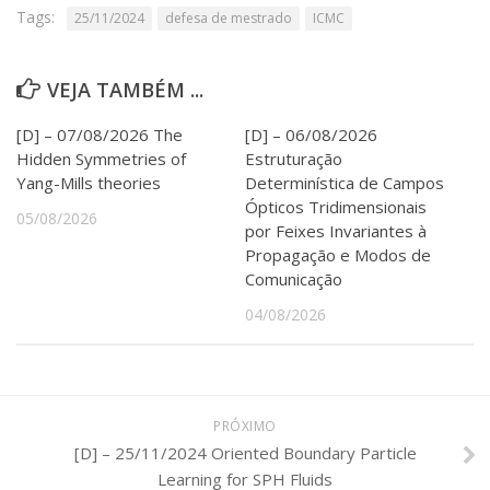
Serviços
Tags:
25/11/2024
defesa de mestrado
ICMC
Bibliotecas
Apoio ao Estudante
VEJA TAMBÉM ...
Segurança, Trânsito e Prevenção
RH, Administrativo e Financeiro
[D] – 07/08/2026 The
[D] – 06/08/2026
Outros serviços
Hidden Symmetries of
Estruturação
Comunicação
Yang-Mills theories
Determinística de Campos
Assessorias e Mídias
Ópticos Tridimensionais
05/08/2026
Aplicativos e Sites
por Feixes Invariantes à
Jornal da USP
Propagação e Modos de
Agenda de Eventos
Comunicação
Defesa de Teses
04/08/2026
PRÓXIMO
[D] – 25/11/2024 Oriented Boundary Particle
Learning for SPH Fluids