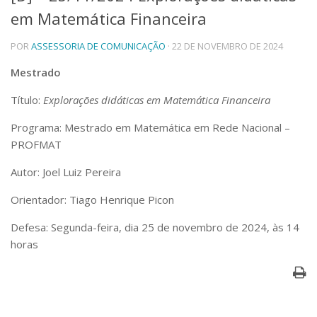
em Matemática Financeira
Telefones e Mapas
Pessoas
POR
ASSESSORIA DE COMUNICAÇÃO
· 22 DE NOVEMBRO DE 2024
Ensino
Graduação
Mestrado
Pós-Graduação
Título:
Explorações didáticas em Matemática Financeira
Educação a distância
Cursos de Extensão
Programa: Mestrado em Matemática em Rede Nacional –
Pesquisa e Inovação
PROFMAT
Linhas de Pesquisa
Autor: Joel Luiz Pereira
Centros, Núcleos e Projetos em Rede
Pós-doutorado
Orientador: Tiago Henrique Picon
Iniciação Científica
Transferência de Tecnologia
Defesa: Segunda-feira, dia 25 de novembro de 2024, às 14
Empresas Juniores
horas
Extensão à Comunidade
Projetos, Programas e Cursos
Artes, Cultura e Esportes
Museus e Espaços Interativos