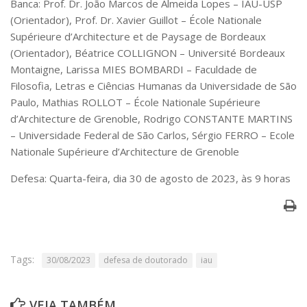
Banca: Prof. Dr. João Marcos de Almeida Lopes – IAU-USP
Serviços
(Orientador), Prof. Dr. Xavier Guillot – École Nationale
Bibliotecas
Supérieure d’Architecture et de Paysage de Bordeaux
Apoio ao Estudante
(Orientador), Béatrice COLLIGNON – Université Bordeaux
Segurança, Trânsito e Prevenção
Montaigne, Larissa MIES BOMBARDI – Faculdade de
RH, Administrativo e Financeiro
Outros serviços
Filosofia, Letras e Ciências Humanas da Universidade de São
Paulo, Mathias ROLLOT – École Nationale Supérieure
Comunicação
d’Architecture de Grenoble, Rodrigo CONSTANTE MARTINS
Assessorias e Mídias
– Universidade Federal de São Carlos, Sérgio FERRO – Ecole
Aplicativos e Sites
Nationale Supérieure d’Architecture de Grenoble
Jornal da USP
Agenda de Eventos
Defesa: Quarta-feira, dia 30 de agosto de 2023, às 9 horas
Defesa de Teses
Tags:
30/08/2023
defesa de doutorado
iau
VEJA TAMBÉM ...