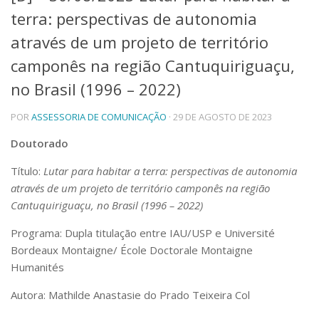
terra: perspectivas de autonomia
Telefones e Mapas
Pessoas
através de um projeto de território
Ensino
camponês na região Cantuquiriguaçu,
Graduação
no Brasil (1996 – 2022)
Pós-Graduação
Educação a distância
Cursos de Extensão
POR
ASSESSORIA DE COMUNICAÇÃO
· 29 DE AGOSTO DE 2023
Pesquisa e Inovação
Doutorado
Linhas de Pesquisa
Título:
Lutar para habitar a terra: perspectivas de autonomia
Centros, Núcleos e Projetos em Rede
através de um projeto de território camponês na região
Pós-doutorado
Iniciação Científica
Cantuquiriguaçu, no Brasil (1996 – 2022)
Transferência de Tecnologia
Programa: Dupla titulação entre IAU/USP e Université
Empresas Juniores
Bordeaux Montaigne/ École Doctorale Montaigne
Extensão à Comunidade
Humanités
Projetos, Programas e Cursos
Artes, Cultura e Esportes
Autora: Mathilde Anastasie do Prado Teixeira Col
Museus e Espaços Interativos