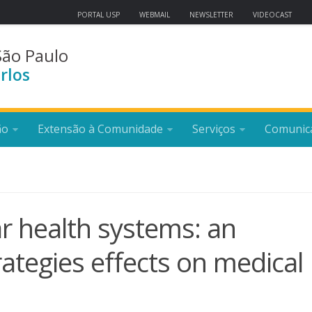
PORTAL USP
WEBMAIL
NEWSLETTER
VIDEOCAST
São Paulo
rlos
ão
Extensão à Comunidade
Serviços
Comunic
ar health systems: an
trategies effects on medical