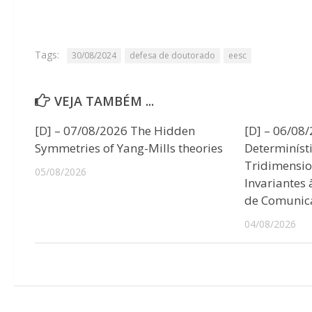
Tags:
30/08/2024
defesa de doutorado
eesc
VEJA TAMBÉM ...
[D] – 07/08/2026 The Hidden
[D] – 06/08
Symmetries of Yang-Mills theories
Determiníst
Tridimensio
05/08/2026
Invariantes
de Comunic
04/08/2026