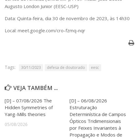
Serviços
Augusto London Junior (EESC-USP)
Bibliotecas
Data: Quinta-feira, dia 30 de novembro de 2023, às 14h30
Apoio ao Estudante
Segurança, Trânsito e Prevenção
Local: meet.google.com/cro-fzmq-nqr
RH, Administrativo e Financeiro
Outros serviços
Comunicação
Assessorias e Mídias
Aplicativos e Sites
Tags:
30/11/2023
defesa de doutorado
eesc
Jornal da USP
Agenda de Eventos
Defesa de Teses
VEJA TAMBÉM ...
[D] – 07/08/2026 The
[D] – 06/08/2026
Hidden Symmetries of
Estruturação
Yang-Mills theories
Determinística de Campos
Ópticos Tridimensionais
05/08/2026
por Feixes Invariantes à
Propagação e Modos de