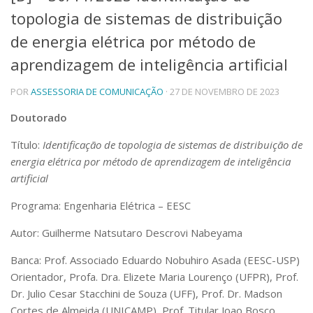
topologia de sistemas de distribuição
Telefones e Mapas
Pessoas
de energia elétrica por método de
Ensino
aprendizagem de inteligência artificial
Graduação
Pós-Graduação
POR
ASSESSORIA DE COMUNICAÇÃO
· 27 DE NOVEMBRO DE 2023
Educação a distância
Cursos de Extensão
Doutorado
Pesquisa e Inovação
Título:
Identificação de topologia de sistemas de distribuição de
Linhas de Pesquisa
energia elétrica por método de aprendizagem de inteligência
Centros, Núcleos e Projetos em Rede
artificial
Pós-doutorado
Iniciação Científica
Programa: Engenharia Elétrica – EESC
Transferência de Tecnologia
Empresas Juniores
Autor: Guilherme Natsutaro Descrovi Nabeyama
Extensão à Comunidade
Banca: Prof. Associado Eduardo Nobuhiro Asada (EESC-USP)
Projetos, Programas e Cursos
Orientador, Profa. Dra. Elizete Maria Lourenço (UFPR), Prof.
Artes, Cultura e Esportes
Dr. Julio Cesar Stacchini de Souza (UFF), Prof. Dr. Madson
Museus e Espaços Interativos
Cortes de Almeida (UNICAMP), Prof. Titular Joao Bosco