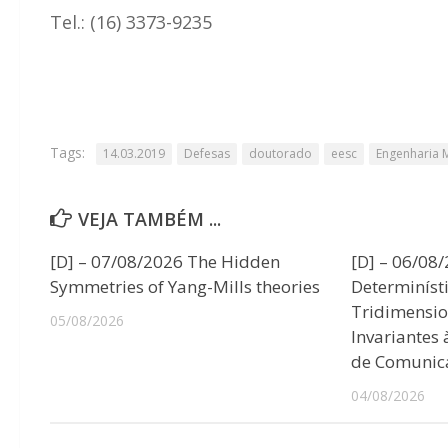
Tel.: (16) 3373-9235
Tags:
14.03.2019
Defesas
doutorado
eesc
Engenharia 
VEJA TAMBÉM ...
[D] – 07/08/2026 The Hidden
[D] – 06/08
Symmetries of Yang-Mills theories
Determiníst
Tridimensio
05/08/2026
Invariantes
de Comunic
04/08/2026