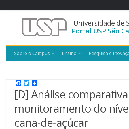
Universidade de 
Portal USP São Ca
Sobre o Campus
Ensino
Pesquisa e Inovaç
Facebook
Twitter
Share
[D] Análise comparativa
monitoramento do nível
cana-de-açúcar