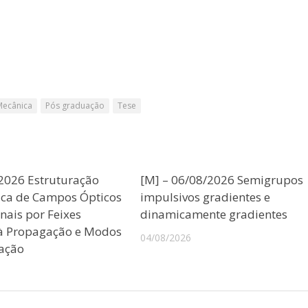
Mecânica
Pós graduação
Tese
/2026 Estruturação
[M] – 06/08/2026 Semigrupos
ica de Campos Ópticos
impulsivos gradientes e
nais por Feixes
dinamicamente gradientes
 à Propagação e Modos
04/08/2026
ação