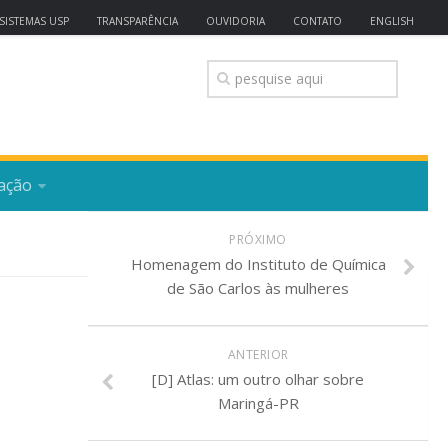
SISTEMAS USP
TRANSPARÊNCIA
OUVIDORIA
CONTATO
ENGLISH
ação
PRÓXIMO
Homenagem do Instituto de Química
de São Carlos às mulheres
ANTERIOR
[D] Atlas: um outro olhar sobre
Maringá-PR