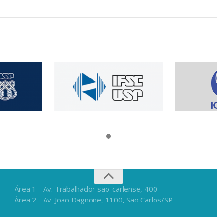
Área 1 - Av. Trabalhador são-carlense, 400
Área 2 - Av. João Dagnone, 1100, São Carlos/SP