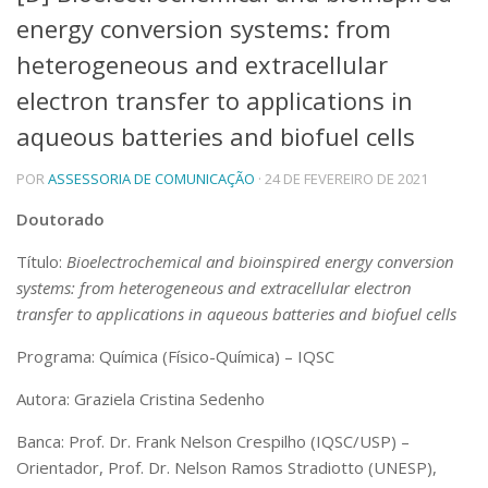
energy conversion systems: from
Telefones e Mapas
Pessoas
heterogeneous and extracellular
Ensino
electron transfer to applications in
Graduação
aqueous batteries and biofuel cells
Pós-Graduação
Educação a distância
Cursos de Extensão
POR
ASSESSORIA DE COMUNICAÇÃO
· 24 DE FEVEREIRO DE 2021
Pesquisa e Inovação
Doutorado
Linhas de Pesquisa
Título:
Bioelectrochemical and bioinspired energy conversion
Centros, Núcleos e Projetos em Rede
systems: from heterogeneous and extracellular electron
Pós-doutorado
Iniciação Científica
transfer to applications in aqueous batteries and biofuel cells
Transferência de Tecnologia
Programa: Química (Físico-Química) – IQSC
Empresas Juniores
Extensão à Comunidade
Autora: Graziela Cristina Sedenho
Projetos, Programas e Cursos
Banca: Prof. Dr. Frank Nelson Crespilho (IQSC/USP) –
Artes, Cultura e Esportes
Orientador, Prof. Dr. Nelson Ramos Stradiotto (UNESP),
Museus e Espaços Interativos