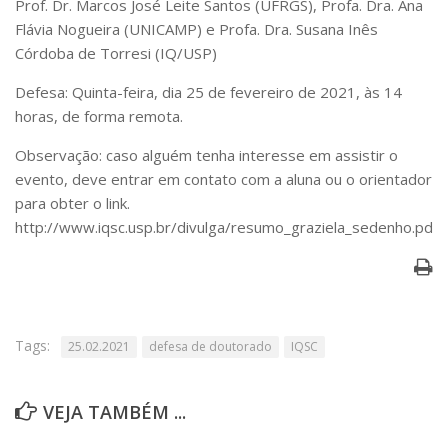
Prof. Dr. Marcos José Leite Santos (UFRGS), Profa. Dra. Ana
Serviços
Flávia Nogueira (UNICAMP) e Profa. Dra. Susana Inês
Bibliotecas
Córdoba de Torresi (IQ/USP)
Apoio ao Estudante
Segurança, Trânsito e Prevenção
Defesa: Quinta-feira, dia 25 de fevereiro de 2021, às 14
RH, Administrativo e Financeiro
horas, de forma remota.
Outros serviços
Comunicação
Observação: caso alguém tenha interesse em assistir o
evento, deve entrar em contato com a aluna ou o orientador
Assessorias e Mídias
para obter o link.
Aplicativos e Sites
Jornal da USP
http://www.iqsc.usp.br/divulga/resumo_graziela_sedenho.pdf
Agenda de Eventos
Defesa de Teses
Tags:
25.02.2021
defesa de doutorado
IQSC
VEJA TAMBÉM ...