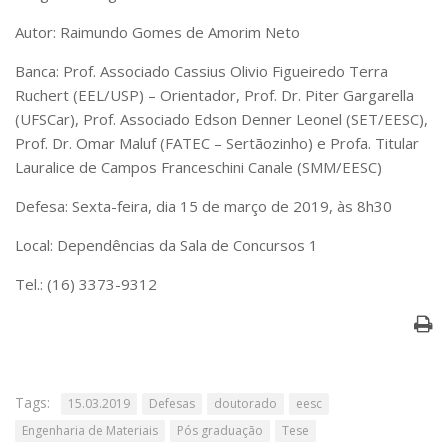
Serviços
Autor: Raimundo Gomes de Amorim Neto
Bibliotecas
Apoio ao Estudante
Banca: Prof. Associado Cassius Olivio Figueiredo Terra
Segurança, Trânsito e Prevenção
Ruchert (EEL/USP) – Orientador, Prof. Dr. Piter Gargarella
RH, Administrativo e Financeiro
(UFSCar), Prof. Associado Edson Denner Leonel (SET/EESC),
Outros serviços
Prof. Dr. Omar Maluf (FATEC – Sertãozinho) e Profa. Titular
Comunicação
Lauralice de Campos Franceschini Canale (SMM/EESC)
Assessorias e Mídias
Aplicativos e Sites
Defesa: Sexta-feira, dia 15 de março de 2019, às 8h30
Jornal da USP
Local: Dependências da Sala de Concursos 1
Agenda de Eventos
Defesa de Teses
Tel.: (16) 3373-9312
Tags:
15.03.2019
Defesas
doutorado
eesc
Engenharia de Materiais
Pós graduação
Tese