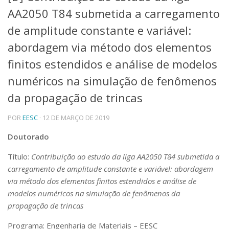
AA2050 T84 submetida a carregamento
Telefones e Mapas
Pessoas
de amplitude constante e variável:
Ensino
abordagem via método dos elementos
Graduação
finitos estendidos e análise de modelos
Pós-Graduação
Educação a distância
numéricos na simulação de fenômenos
Cursos de Extensão
da propagação de trincas
Pesquisa e Inovação
Linhas de Pesquisa
POR
EESC
· 12 DE MARÇO DE 2019
Centros, Núcleos e Projetos em Rede
Pós-doutorado
Doutorado
Iniciação Científica
Título:
Contribuição ao estudo da liga AA2050 T84 submetida a
Transferência de Tecnologia
Empresas Juniores
carregamento de amplitude constante e variável: abordagem
via método dos elementos finitos estendidos e análise de
Extensão à Comunidade
modelos numéricos na simulação de fenômenos da
Projetos, Programas e Cursos
propagação de trincas
Artes, Cultura e Esportes
Museus e Espaços Interativos
Programa: Engenharia de Materiais – EESC