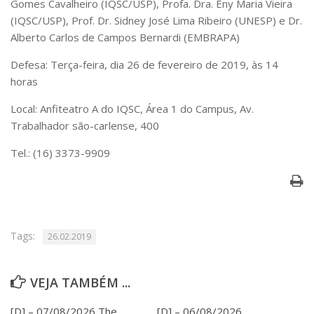
Gomes Cavalheiro (IQSC/USP), Profa. Dra. Eny Maria Vieira
Serviços
(IQSC/USP), Prof. Dr. Sidney José Lima Ribeiro (UNESP) e Dr.
Bibliotecas
Alberto Carlos de Campos Bernardi (EMBRAPA)
Apoio ao Estudante
Segurança, Trânsito e Prevenção
Defesa: Terça-feira, dia 26 de fevereiro de 2019, às 14
RH, Administrativo e Financeiro
horas
Outros serviços
Comunicação
Local: Anfiteatro A do IQSC, Área 1 do Campus, Av.
Trabalhador são-carlense, 400
Assessorias e Mídias
Aplicativos e Sites
Tel.: (16) 3373-9909
Jornal da USP
Agenda de Eventos
Defesa de Teses
Tags:
26.02.2019
VEJA TAMBÉM ...
[D] – 07/08/2026 The
[D] – 06/08/2026