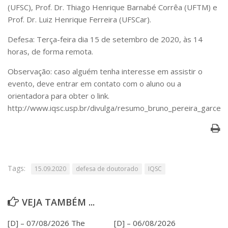
Serviços
(UFSC), Prof. Dr. Thiago Henrique Barnabé Corrêa (UFTM) e
Prof. Dr. Luiz Henrique Ferreira (UFSCar).
Bibliotecas
Apoio ao Estudante
Defesa: Terça-feira dia 15 de setembro de 2020, às 14
Segurança, Trânsito e Prevenção
horas, de forma remota.
RH, Administrativo e Financeiro
Outros serviços
Observação: caso alguém tenha interesse em assistir o
Comunicação
evento, deve entrar em contato com o aluno ou a
Assessorias e Mídias
orientadora para obter o link.
Aplicativos e Sites
http://www.iqsc.usp.br/divulga/resumo_bruno_pereira_garces.
Jornal da USP
Agenda de Eventos
Defesa de Teses
Tags:
15.09.2020
defesa de doutorado
IQSC
VEJA TAMBÉM ...
[D] – 07/08/2026 The
[D] – 06/08/2026