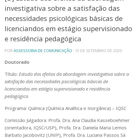
investigativa sobre a satisfação das
Telefones e Mapas
Pessoas
necessidades psicológicas básicas de
Ensino
licenciandos em estágio supervisionado
Graduação
e residência pedagógica
Pós-Graduação
Educação a distância
Cursos de Extensão
POR
ASSESSORIA DE COMUNICAÇÃO
· 15 DE SETEMBRO DE 2020
Pesquisa e Inovação
Doutorado
Linhas de Pesquisa
Título:
Estudo dos efeitos da abordagem investigativa sobre a
Centros, Núcleos e Projetos em Rede
satisfação das necessidades psicológicas básicas de
Pós-doutorado
Iniciação Científica
licenciandos em estágio supervisionado e residência
Transferência de Tecnologia
pedagógica
Empresas Juniores
Programa: Química (Química Analítica e Inorgânica) – IQSC
Extensão à Comunidade
Projetos, Programas e Cursos
Comissão Julgadora: Profa. Dra. Ana Claudia Kasseboehmer
Artes, Cultura e Esportes
(orientadora, IQSC/USP), Profa. Dra. Daniela Maria Lemos
Museus e Espaços Interativos
Barbato Jacobovitz (UNIP), Profa. Dra. Luciana Passos Sá